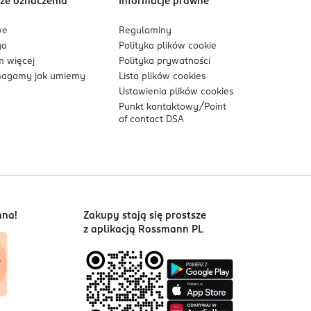
ze oznaczenia
Informacje prawne
we
Regulaminy
ga
Polityka plików
cookie
 więcej
Polityka prywatności
agamy jak umiemy
Lista plików
cookies
Ustawienia plików
cookies
Punkt kontaktowy/
Point
of contact DSA
nna!
Zakupy stają się prostsze
z aplikacją Rossmann PL