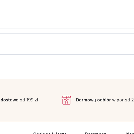
 i ogniem. Nadaje się do recyklingu.
Jak działają opinie?
5
4,9
/5
4
3
14 opinii
podstawie
inie są zweryfikowane zakupem.
2
 dostawa
od 199 zł
Darmowy odbiór
w ponad 2
1