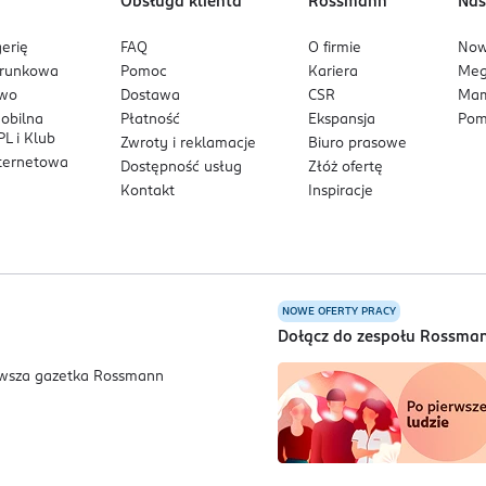
Obsługa klienta
Rossmann
Nas
erię
FAQ
O firmie
No
arunkowa
Pomoc
Kariera
Me
owo
Dostawa
CSR
Mam
mobilna
Płatność
Ekspansja
Pom
L i Klub
Zwroty i reklamacje
Biuro prasowe
nternetowa
Dostępność usług
Złóż ofertę
Kontakt
Inspiracje
NOWE OFERTY PRACY
a
Dołącz do zespołu Rossma