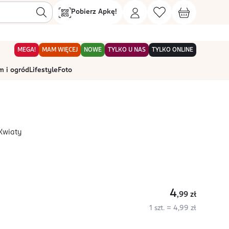
Pobierz Apkę!
MEGA!
MAM WIĘCEJ
NOWE
TYLKO U NAS
TYLKO ONLINE
 i ogród
Lifestyle
Foto
Kwiaty
4
,99
zł
1 szt. = 4,99 zł