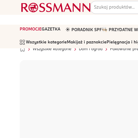
PROMOCJE
GAZETKA
☀️ PORADNIK SPF
🧑🏻‍🍳 PRZYDATNE
Wszystkie kategorie
Makijaż i paznokcie
Pielęgnacja i h
Wszystkie kategorie
Dom i ogród
Pakowanie pr