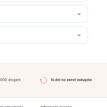
0
%
0
%
0
%
0
%
000 drogerii
14 dni na zwrot zakupów
0
%
Sortowanie wg
data: od najnowszej