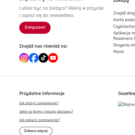
Zakupy
Lubisz być na bieżąco? Kliknij w przycisk
Znajdź drog
i zapisz się do newslettera.
Karta pod
Czyścioch
Dołączam!
Aplikacja 
Rossmann P
Drogeria i
Znajdź nas również na:
Marki
Przydatne informacje
Gazetk
Jak złożyć zamówienie?
Jakie są formy i koszty dostawy?
Jak opłacić zamówienie?
Zobacz więcej