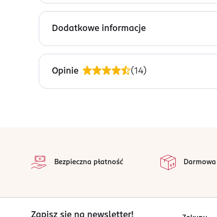
Beżowa torba prezentowa w białe kwiaty.
Dodatkowe informacje
OSTRZEŻENIA DOTYCZĄCE BEZPIECZEŃSTWA
Torebka nie jest zabawką. Unikać kontaktu z wodą
Opinie
(
14
)
PRODUCENT/PODMIOT ODPOWIEDZIALNY
DELTA-GRAPHIX M.Dreszer
ul. Starodąbrowska 6
33-100 Tarnów
stopka
Kod EAN
na 
5 903612 384283
Wszystkie op
Bezpieczna płatność
Darmowa
Zapisz się na newsletter!