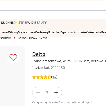
 W KUCHNI
✨ STREFA K-BEAUTY
igiena
Włosy
Mężczyzna
Perfumy
Dziecko
Żywność
Zdrowie
Zwierzęta
Dom
ezentów
Torebki prezentowe
Delta
Torba prezentowa, wym. 15,5x23cm, Beżowa, 
1 szt.
nr kat.
2122430
(
14
)
Ceny mogą się różnić w zależności od drogerii.