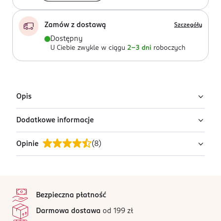
Zamów z dostawą
Szczegóły
Dostępny
U Ciebie zwykle w ciągu
2-3 dni
roboczych
Opis
Dodatkowe informacje
Turkusowa torba prezentowa z motywem białych
kwiatów.
Opinie
(
8
)
OSTRZEŻENIA DOTYCZĄCE BEZPIECZEŃSTWA
Torebka nie jest zabawką. Unikać kontaktu z wodą i
ogniem. Nadaje się do recyklingu.
4,9
stopka
/5
PRODUCENT/PODMIOT ODPOWIEDZIALNY
Bezpieczna płatność
Delta-Graphix Zakład Pracy Chronionej Marian Dreszer
8 opinii
na podstawie
Darmowa dostawa
od 199 zł
Starodąbrowska 6
Wszystkie opinie są zweryfikowane zakupem.