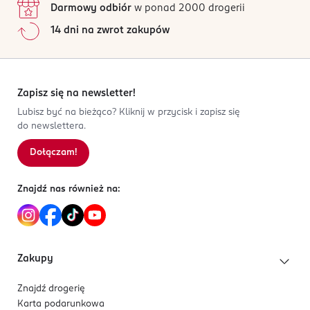
33100
Darmowy odbiór
w ponad 2000 drogerii
Jak działają opinie?
Tarnów
14 dni na zwrot zakupów
market@delta-graphix.com
5
0
%
502799414
4
0
%
PL-Polska
3
0
%
2
0
%
Zapisz się na newsletter!
Kod EAN
1
0
%
Lubisz być na bieżąco? Kliknij w przycisk i zapisz się
5 903612 384108
do newslettera.
Dołączam!
Sortowanie wg
data: od najnowszej
Znajdź nas również na:
Zakupy
Znajdź drogerię
Karta podarunkowa