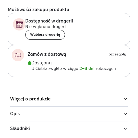
Możliwości zakupu produktu
Dostępność w drogerii
Nie wybrano drogerii
Wybierz drogerię
Zamów z dostawą
Szczegóły
Dostępny
U Ciebie zwykle w ciągu
2-3 dni
roboczych
Więcej o produkcie
Opis
Składniki
Tusz Extension Volume 4D FALSE DEFINITION
ekstremalnie wydłuża i podkręca rzęsy.