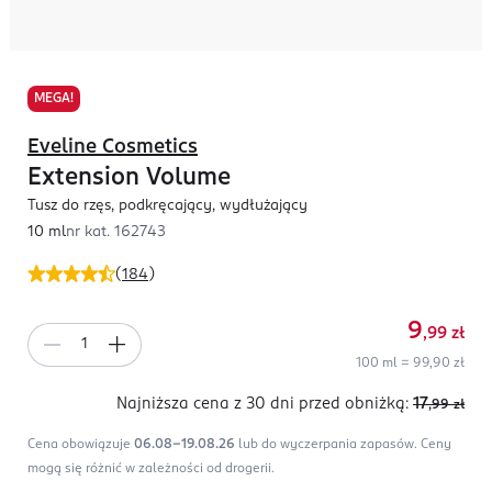
MEGA!
Eveline Cosmetics
Extension Volume
Tusz do rzęs, podkręcający, wydłużający
10 ml
nr kat.
162743
(
184
)
9
,99
zł
100 ml = 99,90 zł
Najniższa cena z 30 dni
przed obniżką:
17
,99
zł
Cena obowiązuje
06.08-19.08.26
lub do wyczerpania zapasów.
Ceny
mogą się różnić w zależności od drogerii.