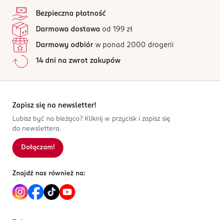
4,9
stopka
CERA, PHENOXYETHANOL, METHYLPARABEN,
05-506
/5
PROPYLPARABEN, HYDROXYETHYLCELLULOSE,
Lesznowola
Bezpieczna płatność
84 opinii
na podstawie
DISODIUM PHOSPHATE, SODIUM PHOSPHATE,
eveline@eveline.com.pl
Darmowa dostawa
od 199 zł
Wszystkie opinie są zweryfikowane zakupem.
POLYSORBATE 60, CI 77007, CI 77891.
223225606
Darmowy odbiór
w ponad 2000 drogerii
PL-Polska
Jak działają opinie?
14 dni na zwrot zakupów
Kod EAN
5
0
%
5 903416 058069
4
0
%
3
0
%
2
0
%
Zapisz się na newsletter!
1
0
%
Lubisz być na bieżąco? Kliknij w przycisk i zapisz się
do newslettera.
Dołączam!
Sortowanie wg
data: od najnowszej
Znajdź nas również na: