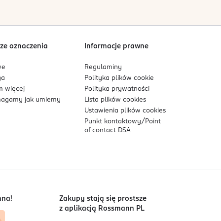
Sortowanie wg
data: od najnowszej
ze oznaczenia
Informacje prawne
we
Regulaminy
ga
Polityka plików
cookie
 więcej
Polityka prywatności
agamy jak umiemy
Lista plików
cookies
Ustawienia plików
cookies
Punkt kontaktowy/
Point
of contact DSA
nna!
Zakupy stają się prostsze
z aplikacją Rossmann PL