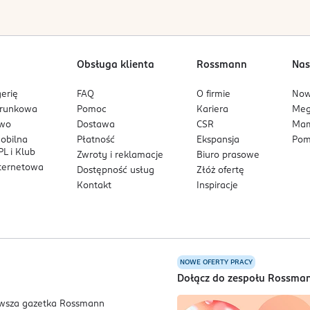
Obsługa klienta
Rossmann
Nas
erię
FAQ
O firmie
No
arunkowa
Pomoc
Kariera
Me
owo
Dostawa
CSR
Mam
mobilna
Płatność
Ekspansja
Pom
L i Klub
Zwroty i reklamacje
Biuro prasowe
nternetowa
Dostępność usług
Złóż ofertę
Kontakt
Inspiracje
NOWE OFERTY PRACY
a
Dołącz do zespołu Rossma