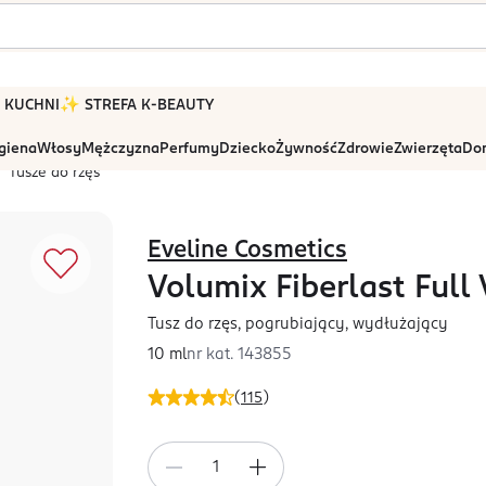
 W KUCHNI
✨ STREFA K-BEAUTY
igiena
Włosy
Mężczyzna
Perfumy
Dziecko
Żywność
Zdrowie
Zwierzęta
Dom
Tusze do rzęs
Eveline Cosmetics
Volumix Fiberlast Full
Tusz do rzęs, pogrubiający, wydłużający
10 ml
nr kat.
143855
(
115
)