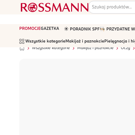
PROMOCJE
GAZETKA
☀️ PORADNIK SPF
🧑🏻‍🍳 PRZYDATNE
Wszystkie kategorie
Makijaż i paznokcie
Pielęgnacja i h
Wszystkie kategorie
Makijaż i paznokcie
Oczy