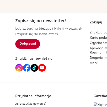
Kod EAN
5 907609 325532
Zapisz się na newsletter!
Zakupy
Lubisz być na bieżąco? Kliknij w przycisk
Znajdź drog
i zapisz się do newslettera.
Karta pod
Czyścioch
Dołączam!
Aplikacja 
Rossmann P
Drogeria i
Znajdź nas również na:
Marki
Przydatne informacje
Gazetk
Jak złożyć zamówienie?