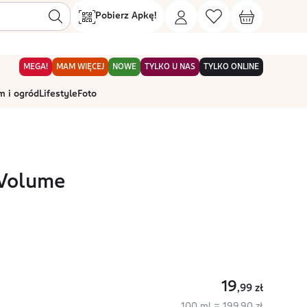
Pobierz Apkę!
MEGA!
MAM WIĘCEJ
NOWE
TYLKO U NAS
TYLKO ONLINE
 i ogród
Lifestyle
Foto
 Volume
19
,99
zł
100 ml = 199,90 zł