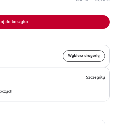
aj do koszyka
Wybierz drogerię
Szczegóły
oczych