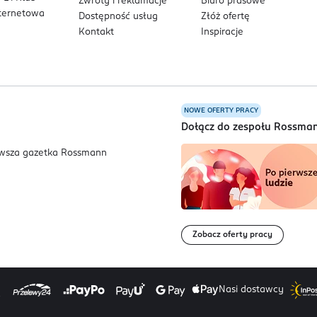
Zwroty i reklamacje
Biuro prasowe
nternetowa
Dostępność usług
Złóż ofertę
Kontakt
Inspiracje
NOWE OFERTY PRACY
a
Dołącz do zespołu Rossma
Zobacz oferty pracy
Nasi dostawcy