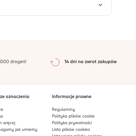
 w kierunku środka.
TAERYTHRITYL TETRA-DI-T-BUTYL
ARIS EXTRACT, TOCOPHEROL, CI 77491, CI
e przewidywalnych warunkach użytkowania.
0
%
0
%
0
%
0
%
000 drogerii
14 dni na zwrot zakupów
0
%
Sortowanie wg
data: od najnowszej
ze oznaczenia
Informacje prawne
we
Regulaminy
ga
Polityka plików
cookie
 więcej
Polityka prywatności
agamy jak umiemy
Lista plików
cookies