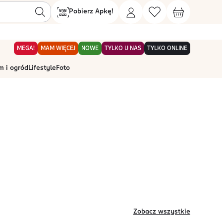
Pobierz Apkę!
MEGA!
MAM WIĘCEJ
NOWE
TYLKO U NAS
TYLKO ONLINE
 i ogród
Lifestyle
Foto
Zobacz wszystkie