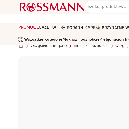
PROMOCJE
GAZETKA
☀️ PORADNIK SPF
🧑🏻‍🍳 PRZYDATNE
Wszystkie kategorie
Makijaż i paznokcie
Pielęgnacja i h
Wszystkie kategorie
Makijaż i paznokcie
Oczy