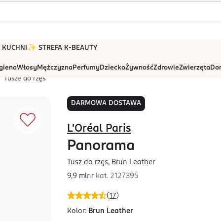
 W KUCHNI
✨ STREFA K-BEAUTY
igiena
Włosy
Mężczyzna
Perfumy
Dziecko
Żywność
Zdrowie
Zwierzęta
Dom
Tusze do rzęs
DARMOWA DOSTAWA
L'Oréal Paris
Panorama
Tusz do rzęs, Brun Leather
9,9 ml
nr kat.
2127395
(
17
)
Kolor:
Brun Leather