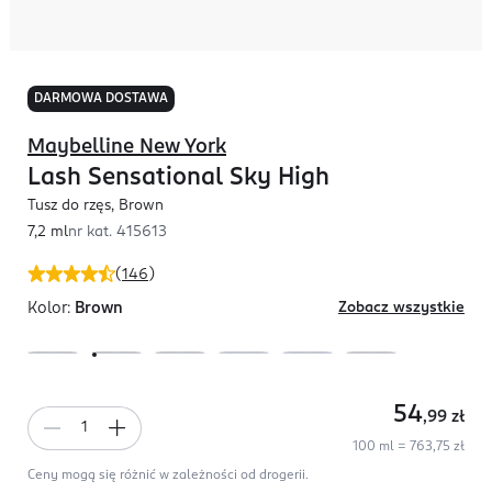
DARMOWA DOSTAWA
Maybelline New York
Lash Sensational Sky High
Tusz do rzęs, Brown
7,2 ml
nr kat.
415613
(
146
)
Kolor:
Brown
Zobacz wszystkie
54
,99
zł
100 ml = 763,75 zł
Ceny mogą się różnić w zależności od drogerii.