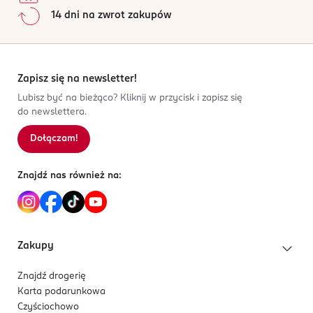
Jak działają opinie?
14 dni na zwrot zakupów
Kod EAN
5
0
%
8 437023 708309
4
0
%
3
0
%
2
0
%
Zapisz się na newsletter!
1
0
%
Lubisz być na bieżąco? Kliknij w przycisk i zapisz się
do newslettera.
Dołączam!
Sortowanie wg
data: od najnowszej
Znajdź nas również na:
Zakupy
Znajdź drogerię
Karta podarunkowa
Czyściochowo