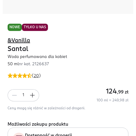
NOWE
TYLKO U NAS
&Vanilla
Santal
Woda perfumowana dla kobiet
50 ml
nr kat.
2126637
(
20
)
124
,99
zł
100 ml = 249,98 zł
Ceny mogą się różnić w zależności od drogerii.
Możliwości zakupu produktu
Dostępność w drogerii