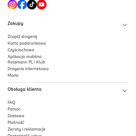
sandałowe, wanilia, Helvetolide.
Kod EAN
Dla kogo jest ten produkt?
3 616307 665599
Dla kobiet, które poszukują ciepłego, drzewno-
Zakupy
waniliowego zapachu o kojącym i zmysłowym
charakterze.
Znajdź drogerię
Karta podarunkowa
Czyściochowo
Aplikacja mobilna
Rossmann PL i Klub
Drogeria internetowa
Marki
Obsługa klienta
FAQ
Pomoc
Dostawa
Płatność
Zwroty i reklamacje