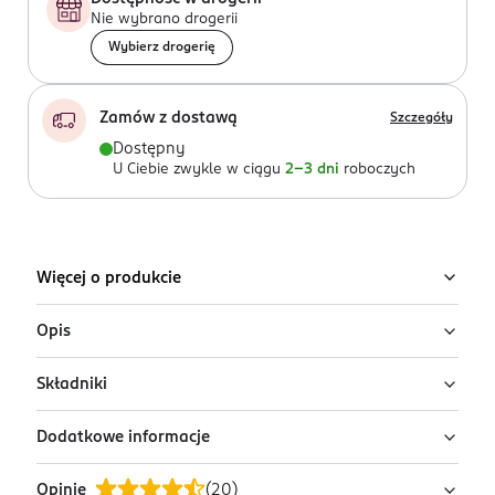
Nie wybrano drogerii
Wybierz drogerię
Zamów z dostawą
Szczegóły
Dostępny
U Ciebie zwykle w ciągu
2-3 dni
roboczych
Więcej o produkcie
Opis
Składniki
Woda perfumowana dla
kobiet Santal &Vanilla
Dodatkowe informacje
Ingredients: : ALCOHOL DENAT., AQUA, PARFUM,
Santal &Vanilla to woda perfumowana dla kobiet o
TETRAMETHYL ACETYLOCTAHYDRONAPHTHALENES,
drzewno-waniliowym charakterze, która otula
Opinie
(
20
)