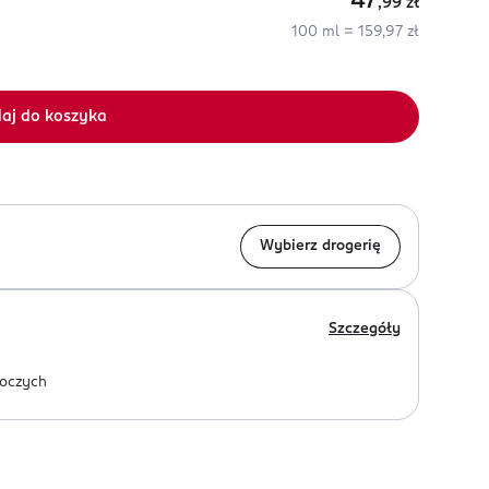
47
,99
zł
100 ml = 159,97 zł
aj do koszyka
Wybierz drogerię
Szczegóły
oczych