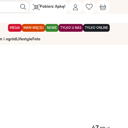
Pobierz Apkę!
MEGA!
MAM WIĘCEJ
NOWE
TYLKO U NAS
TYLKO ONLINE
 i ogród
Lifestyle
Foto