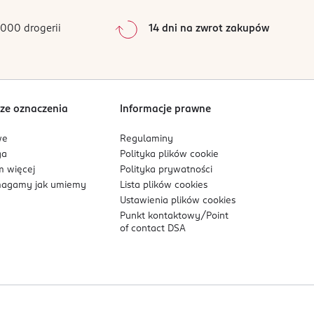
0
%
0
%
000 drogerii
14 dni na zwrot zakupów
0
%
Sortowanie wg
data: od najnowszej
ze oznaczenia
Informacje prawne
we
Regulaminy
ga
Polityka plików
cookie
 więcej
Polityka prywatności
agamy jak umiemy
Lista plików
cookies
Ustawienia plików
cookies
Punkt kontaktowy/
Point
of contact DSA