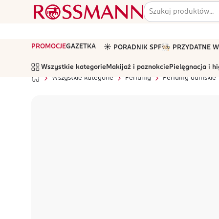
PROMOCJE
GAZETKA
☀️ PORADNIK SPF
🧑🏻‍🍳 PRZYDATNE
Wszystkie kategorie
Makijaż i paznokcie
Pielęgnacja i h
Wszystkie kategorie
Perfumy
Perfumy damskie