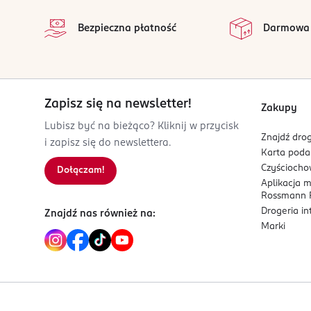
na
75002
Wszystkie op
Bezpieczna płatność
Darmowa
PARIS
charlotte.droin@adopt.fr
0630124812
FR-Francja
Zapisz się na newsletter!
Kod EAN
Zakupy
3 701429 821890
Lubisz być na bieżąco? Kliknij w przycisk
Znajdź drog
i zapisz się do newslettera.
Karta pod
Czyścioch
Dołączam!
Aplikacja 
Rossmann P
Drogeria i
Znajdź nas również na:
Marki