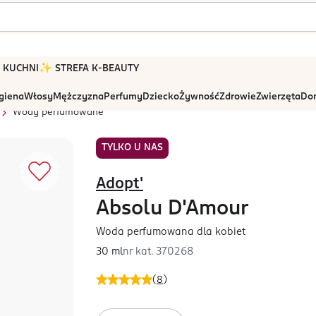
 W KUCHNI
✨ STREFA K-BEAUTY
igiena
Włosy
Mężczyzna
Perfumy
Dziecko
Żywność
Zdrowie
Zwierzęta
Dom
Wody perfumowane
TYLKO U NAS
Adopt'
Absolu D'Amour
Woda perfumowana dla kobiet
30 ml
nr kat.
370268
(
8
)