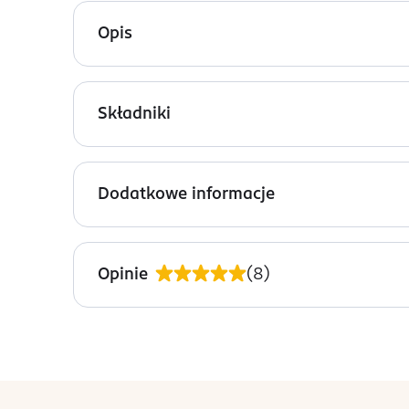
Opis
Adopt' Absolu D'Amour woda perfumowana dla kob
sublimuje delikatność owoców skojarzonych z del
Składniki
Nuty zapachowe:
Ingredients: : ALCOHOL DENAT., MICA, LIMONENE
Nuty głowy: czerwone owoce
ANISE ALCOHOL.
Dodatkowe informacje
Nuty serca: róża damasceńska
PRZYGOTOWANIE I STOSOWANIE
Nuty bazy: piżmo
Spryskaj newralgiczne miejsca ciała: szyję, dekolt
Opinie
(
8
)
OSTRZEŻENIA DOTYCZĄCE BEZPIECZEŃSTWA
Unikaj bezpośredniego kontaktu z oczami. Produk
OSOBA/PODMIOT ODPOWIEDZIALNY
ADOPT
stopka
rue d'aboukir 28