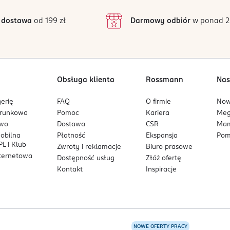
3
8 opinii
 podstawie
inie są zweryfikowane zakupem.
2
 dostawa
od 199 zł
Darmowy odbiór
w ponad 2
1
Obsługa klienta
Rossmann
Nas
erię
FAQ
O firmie
No
arunkowa
Pomoc
Kariera
Me
owo
Dostawa
CSR
Mam
mobilna
Płatność
Ekspansja
Pom
L i Klub
Zwroty i reklamacje
Biuro prasowe
nternetowa
Dostępność usług
Złóż ofertę
Kontakt
Inspiracje
NOWE OFERTY PRACY