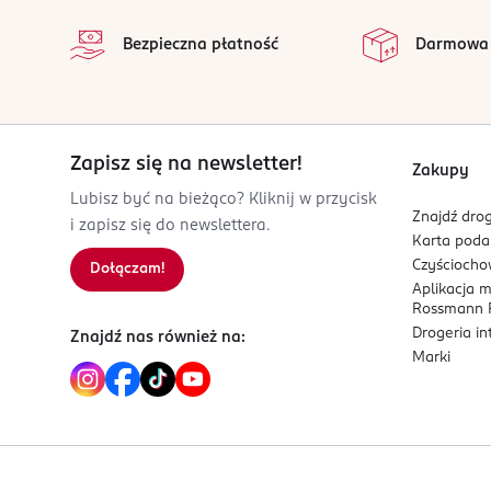
charlotte.droin@adopt.fr
na
Wszystkie op
0630124812
Bezpieczna płatność
Darmowa
FR-Francja
Kod EAN
3 701429 820572
Zapisz się na newsletter!
Zakupy
Lubisz być na bieżąco? Kliknij w przycisk
Znajdź drog
i zapisz się do newslettera.
Karta pod
Czyścioch
Dołączam!
Aplikacja 
Rossmann P
Drogeria i
Znajdź nas również na:
Marki