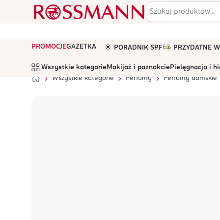
PROMOCJE
GAZETKA
☀️ PORADNIK SPF
🧑🏻‍🍳 PRZYDATNE
Wszystkie kategorie
Makijaż i paznokcie
Pielęgnacja i h
Wszystkie kategorie
Perfumy
Perfumy damskie