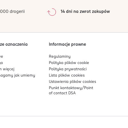
0
%
0
%
000 drogerii
14 dni na zwrot zakupów
0
%
Sortowanie wg
data: od najnowszej
ze oznaczenia
Informacje prawne
we
Regulaminy
ga
Polityka plików
cookie
 więcej
Polityka prywatności
agamy jak umiemy
Lista plików
cookies
Ustawienia plików
cookies
Punkt kontaktowy/
Point
of contact DSA