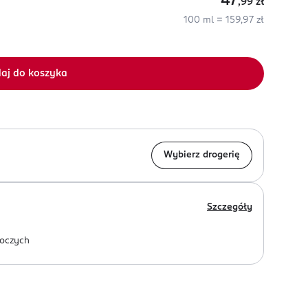
47
,99
zł
100 ml = 159,97 zł
aj do koszyka
Wybierz drogerię
Szczegóły
oczych