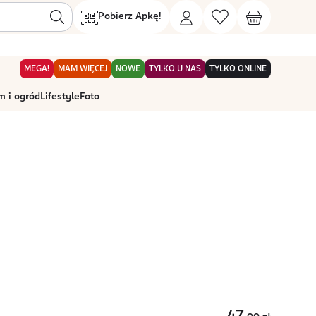
Pobierz Apkę!
MEGA!
MAM WIĘCEJ
NOWE
TYLKO U NAS
TYLKO ONLINE
 i ogród
Lifestyle
Foto