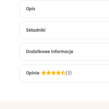
Opis
Adopt' Bouquet d’amour woda perfumowana dla kobie
się świetliste serce z jaśminu i magnolii – esen
Składniki
Nuty zapachowe:
Ingredients: : ALCOHOL DENAT., AQUA, PARFUM, M
Nuty głowy: Marakuja.
ISOEUGENOL.
Dodatkowe informacje
Nuty serca: Jaśmin, Magnolia.
OSTRZEŻENIA DOTYCZĄCE BEZPIECZEŃSTWA
Nuty bazy: Drewno Kaszmirowe.
Produkt łatwopalny.
Opinie
(
3
)
OSOBA/PODMIOT ODPOWIEDZIALNY
ADOPT
rue d'aboukir 28
75002
PARIS
stopka