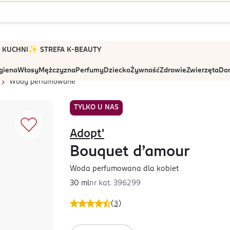
 W KUCHNI
✨ STREFA K-BEAUTY
igiena
Włosy
Mężczyzna
Perfumy
Dziecko
Żywność
Zdrowie
Zwierzęta
Dom
Wody perfumowane
TYLKO U NAS
Adopt'
Bouquet d’amour
Woda perfumowana dla kobiet
30 ml
nr kat.
396299
(
3
)