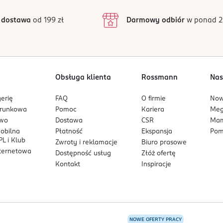
3
3 opinii
 podstawie
inie są zweryfikowane zakupem.
2
 dostawa
od 199 zł
Darmowy odbiór
w ponad 2
1
Obsługa klienta
Rossmann
Nas
erię
FAQ
O firmie
No
arunkowa
Pomoc
Kariera
Me
owo
Dostawa
CSR
Mam
mobilna
Płatność
Ekspansja
Pom
L i Klub
Zwroty i reklamacje
Biuro prasowe
nternetowa
Dostępność usług
Złóż ofertę
Kontakt
Inspiracje
NOWE OFERTY PRACY