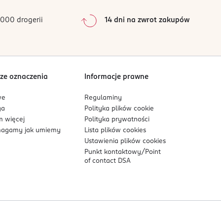
0
%
0
%
000 drogerii
14 dni na zwrot zakupów
0
%
Sortowanie wg
data: od najnowszej
ze oznaczenia
Informacje prawne
we
Regulaminy
ga
Polityka plików
cookie
 więcej
Polityka prywatności
agamy jak umiemy
Lista plików
cookies
Ustawienia plików
cookies
Punkt kontaktowy/
Point
of contact DSA