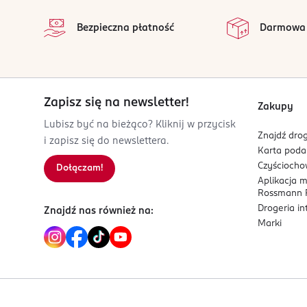
na
33610 CESTAS
Wszystkie op
Bezpieczna płatność
Darmowa
Kod EAN
3 701429 849412
Zapisz się na newsletter!
Zakupy
Lubisz być na bieżąco? Kliknij w przycisk
Znajdź drog
i zapisz się do newslettera.
Karta pod
Czyścioch
Dołączam!
Aplikacja 
Rossmann P
Drogeria i
Znajdź nas również na:
Marki