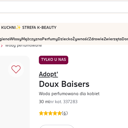
 W KUCHNI
✨ STREFA K-BEAUTY
igiena
Włosy
Mężczyzna
Perfumy
Dziecko
Żywność
Zdrowie
Zwierzęta
Dom
Wody perfumowane
TYLKO U NAS
Adopt'
Doux Baisers
Woda perfumowana dla kobiet
30 ml
nr kat.
337283
(
6
)