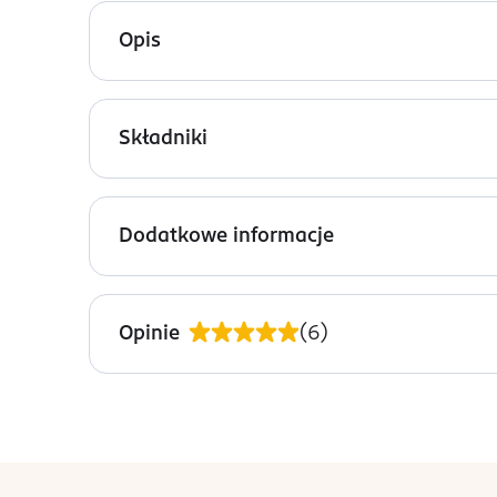
Opis
Adopt' Doux Baisers woda perfumowana dla kobiet
podkreślona wanilią intryguje od pierwszych nu
Składniki
Nuty zapachowe:
Alcohol Denat, Aqua (Water), Parfum (Fragrance),
Nuty głowy: białe kwiaty
Dodatkowe informacje
Nuty serca: nuty pudrowe, drzewo sandałowe
PRZYGOTOWANIE I STOSOWANIE
Nuty bazy: piżmo, bursztyn
Spryskaj newralgiczne miejsca ciała: szyję, dekolt
Opinie
(
6
)
OSTRZEŻENIA DOTYCZĄCE BEZPIECZEŃSTWA
Unikaj bezpośredniego kontaktu z oczami. Produk
PRODUCENT/PODMIOT ODPOWIEDZIALNY
ADOPT
stopka
19 IMPASSE LOU HAOU - ZI AUGUSTE V