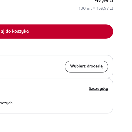
47
,99
zł
100 ml = 159,97 zł
aj do koszyka
Wybierz drogerię
Szczegóły
oczych