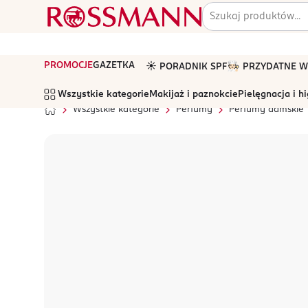
PROMOCJE
GAZETKA
☀️ PORADNIK SPF
🧑🏻‍🍳 PRZYDATNE
Wszystkie kategorie
Makijaż i paznokcie
Pielęgnacja i h
Wszystkie kategorie
Perfumy
Perfumy damskie