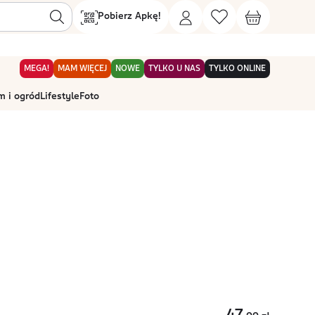
Pobierz Apkę!
MEGA!
MAM WIĘCEJ
NOWE
TYLKO U NAS
TYLKO ONLINE
 i ogród
Lifestyle
Foto