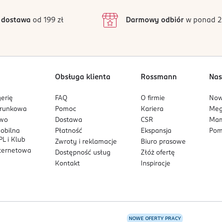
3
6 opinii
 podstawie
inie są zweryfikowane zakupem.
2
 dostawa
od 199 zł
Darmowy odbiór
w ponad 2
1
Obsługa klienta
Rossmann
Nas
erię
FAQ
O firmie
No
arunkowa
Pomoc
Kariera
Me
owo
Dostawa
CSR
Mam
mobilna
Płatność
Ekspansja
Pom
L i Klub
Zwroty i reklamacje
Biuro prasowe
nternetowa
Dostępność usług
Złóż ofertę
Kontakt
Inspiracje
NOWE OFERTY PRACY