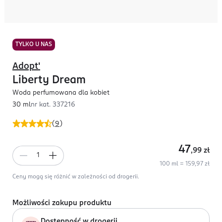
TYLKO U NAS
Adopt'
Liberty Dream
Woda perfumowana dla kobiet
30 ml
nr kat.
337216
(
9
)
47
,99
zł
100 ml = 159,97 zł
Ceny mogą się różnić w zależności od drogerii.
Możliwości zakupu produktu
Dostępność w drogerii