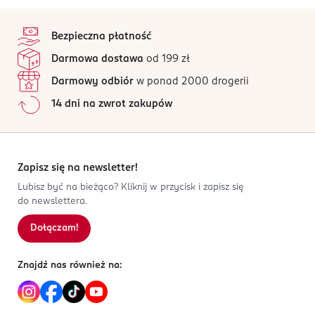
Nuty serca:
przeguby dłoni. Używaj tak często, jak potrzebujesz.
kwiat pomarańczy, jaśmin, brzoskwinia
4,9
stopka
/5
Nuty bazy:
OSTRZEŻENIA DOTYCZĄCE BEZPIECZEŃSTWA
drzewo sandałowe, bursztyn, karmel
Bezpieczna płatność
Unikaj bezpośredniego kontaktu z oczami. Produkt
9 opinii
na podstawie
Darmowa dostawa
od 199 zł
łatwopalny.
Wszystkie opinie są zweryfikowane zakupem.
Darmowy odbiór
w ponad 2000 drogerii
PRODUCENT/PODMIOT ODPOWIEDZIALNY
Jak działają opinie?
14 dni na zwrot zakupów
ADOPT
5
0
%
rue d'aboukir 28
4
0
%
75002
3
0
%
PARIS
2
0
%
Zapisz się na newsletter!
charlotte.droin@adopt.fr
1
0
%
Lubisz być na bieżąco? Kliknij w przycisk i zapisz się
0630124812
do newslettera.
FR-Francja
Dołączam!
Sortowanie wg
data: od najnowszej
Kod EAN
3 701429 820626
Znajdź nas również na: