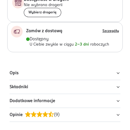
Nie wybrano drogerii
Wybierz drogerię
Zamów z dostawą
Szczegóły
Dostępny
U Ciebie zwykle w ciągu
2-3 dni
roboczych
Opis
Składniki
Perfumy dla kobiet z linii zapachowej Delights &
Seduction w atomizerze o pojemności 30ml.
Dodatkowe informacje
Alcohol Denat., Aqua (water), Parfum (fragrance),
Benzyl Salicylate, Limonene, Coumarin, Linalool,
Opinie
(
9
)
Geraniol, Citronellol, Benzyl Alcohol.
PRZYGOTOWANIE I STOSOWANIE
Nuty głowy:
malina, kardamon, czarna porzeczka
Spryskaj newralgiczne miejsca ciała: szyję, dekolt oraz