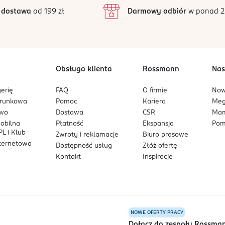
inie są zweryfikowane zakupem.
2
 dostawa
od 199 zł
Darmowy odbiór
w ponad 2
1
Obsługa klienta
Rossmann
Nas
erię
FAQ
O firmie
No
arunkowa
Pomoc
Kariera
Me
owo
Dostawa
CSR
Mam
mobilna
Płatność
Ekspansja
Pom
L i Klub
Zwroty i reklamacje
Biuro prasowe
nternetowa
Dostępność usług
Złóż ofertę
Kontakt
Inspiracje
NOWE OFERTY PRACY
a
Dołącz do zespołu Rossma