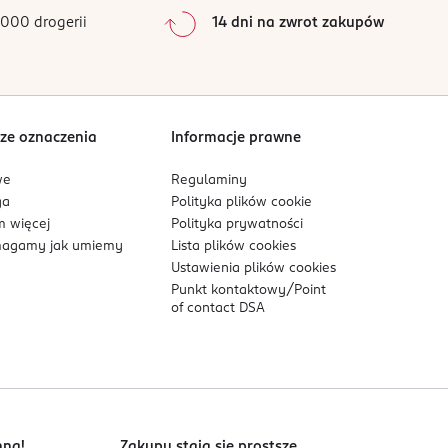
0
%
000 drogerii
14 dni na zwrot zakupów
0
%
Sortowanie wg
data: od najnowszej
ze oznaczenia
Informacje prawne
we
Regulaminy
ga
Polityka plików
cookie
 więcej
Polityka prywatności
agamy jak umiemy
Lista plików
cookies
Ustawienia plików
cookies
Punkt kontaktowy/
Point
of contact DSA
nna!
Zakupy stają się prostsze