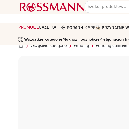
PROMOCJE
GAZETKA
☀️ PORADNIK SPF
🧑🏻‍🍳 PRZYDATNE
Wszystkie kategorie
Makijaż i paznokcie
Pielęgnacja i h
Wszystkie kategorie
Perfumy
Perfumy damskie