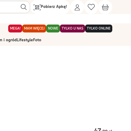
Pobierz Apkę!
MEGA!
MAM WIĘCEJ
NOWE
TYLKO U NAS
TYLKO ONLINE
 i ogród
Lifestyle
Foto