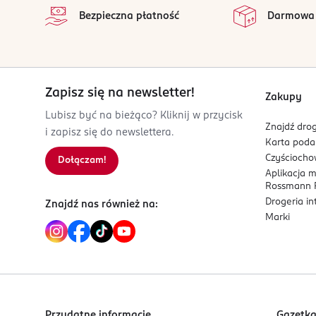
Wszystkie op
Bezpieczna płatność
Darmowa
PARIS
charlotte.droin@adopt.fr
0630124812
FR-Francja
Zapisz się na newsletter!
Kod EAN
Zakupy
3 701429 809133
Lubisz być na bieżąco? Kliknij w przycisk
Znajdź drog
i zapisz się do newslettera.
Karta pod
Czyścioch
Dołączam!
Aplikacja 
Rossmann P
Drogeria i
Znajdź nas również na:
Marki
Przydatne informacje
Gazetk