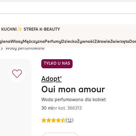
 W KUCHNI
✨ STREFA K-BEAUTY
igiena
Włosy
Mężczyzna
Perfumy
Dziecko
Żywność
Zdrowie
Zwierzęta
Dom
Wody perfumowane
TYLKO U NAS
Adopt'
Oui mon amour
Woda perfumowana dla kobiet
30 ml
nr kat.
366313
(
12
)