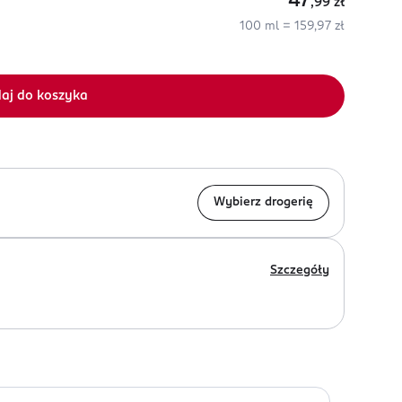
47
,99
zł
100 ml = 159,97 zł
aj do koszyka
Wybierz drogerię
Szczegóły