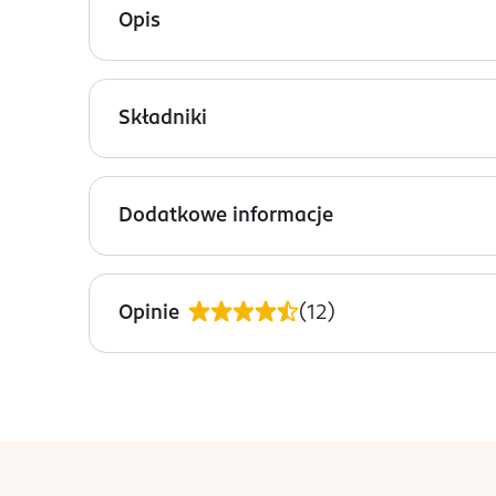
Opis
Adopt' Oui mon amour woda perfumowana dla kobi
na miękkiej bazie z białego piżma. Zapach, który
Składniki
Nuty zapachowe:
Ingredients: : ALCOHOL DENAT., HYDROXYCITRON
Nuty głowy: karambola
BENZYL ALCOHOL, CITRAL, ISOEUGENOL, METHYL 
Dodatkowe informacje
Nuty serca: kwiat lotosu
PRZYGOTOWANIE I STOSOWANIE
Nuty bazy: białe piżmo
Spryskaj newralgiczne miejsca ciała: szyję, dekolt
Opinie
(
12
)
OSTRZEŻENIA DOTYCZĄCE BEZPIECZEŃSTWA
Unikaj bezpośredniego kontaktu z oczami. Produk
OSOBA/PODMIOT ODPOWIEDZIALNY
ADOPT
stopka
rue d'aboukir 28
na 
75002