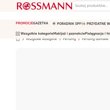
PROMOCJE
GAZETKA
☀️ PORADNIK SPF
🧑🏻‍🍳 PRZYDATNE
Wszystkie kategorie
Makijaż i paznokcie
Pielęgnacja i h
Wszystkie kategorie
Perfumy
Perfumy damskie