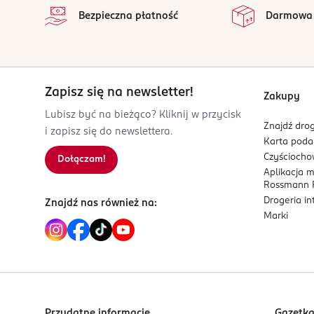
Wszystkie op
Bezpieczna płatność
Darmowa
PARIS
charlotte.droin@adopt.fr
0630124812
FR-Francja
Zapisz się na newsletter!
Kod EAN
Zakupy
3 701429 825485
Lubisz być na bieżąco? Kliknij w przycisk
Znajdź drog
i zapisz się do newslettera.
Karta pod
Czyścioch
Dołączam!
Aplikacja 
Rossmann P
Drogeria i
Znajdź nas również na:
Marki
Przydatne informacje
Gazetk