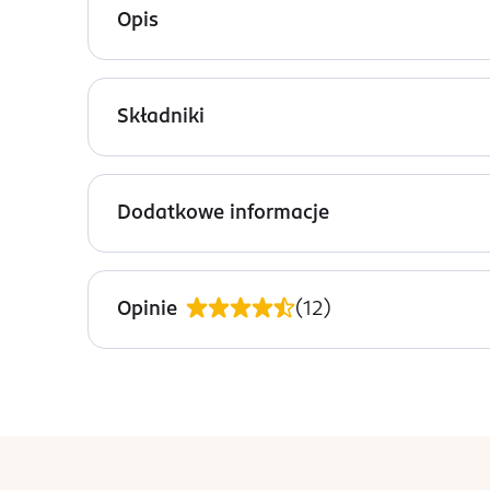
Opis
Adopt' Vanille Coco woda perfumowana dla kobiet
przyjemności! Kokos i wanilia łączą się, tworząc
Składniki
Nuty zapachowe:
Alcohol Denat. (77% Vol.), Aqua (Water), Parfum 
Nuty głowy: kolendra, wanilia
Dodatkowe informacje
Nuty serca: jaśmin, kokos
PRZYGOTOWANIE I STOSOWANIE
Nuty bazy: orchidea
Spryskaj newralgiczne miejsca ciała: szyję, dekolt
Opinie
(
12
)
OSTRZEŻENIA DOTYCZĄCE BEZPIECZEŃSTWA
Unikaj bezpośredniego kontaktu z oczami. Produk
PRODUCENT/PODMIOT ODPOWIEDZIALNY
ADOPT
stopka
rue d'aboukir 28
na 
75002