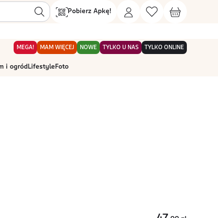
Pobierz Apkę!
MEGA!
MAM WIĘCEJ
NOWE
TYLKO U NAS
TYLKO ONLINE
 i ogród
Lifestyle
Foto