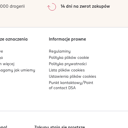
0
%
000 drogerii
14 dni na zwrot zakupów
0
%
Sortowanie wg
data: od najnowszej
ze oznaczenia
Informacje prawne
we
Regulaminy
ga
Polityka plików
cookie
 więcej
Polityka prywatności
agamy jak umiemy
Lista plików
cookies
Ustawienia plików
cookies
Punkt kontaktowy/
Point
of contact DSA
nna!
Zakupy stają się prostsze