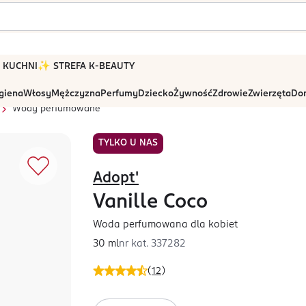
 W KUCHNI
✨ STREFA K-BEAUTY
igiena
Włosy
Mężczyzna
Perfumy
Dziecko
Żywność
Zdrowie
Zwierzęta
Dom
Wody perfumowane
TYLKO U NAS
Adopt'
Vanille Coco
Woda perfumowana dla kobiet
30 ml
nr kat.
337282
(
12
)