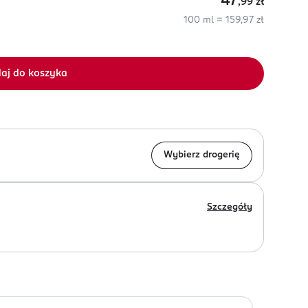
47
,99
zł
100 ml = 159,97 zł
aj do koszyka
Wybierz drogerię
Szczegóły