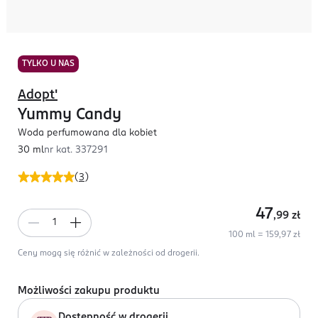
TYLKO U NAS
Adopt'
Yummy Candy
Woda perfumowana dla kobiet
30 ml
nr kat.
337291
(
3
)
47
,99
zł
100 ml = 159,97 zł
Ceny mogą się różnić w zależności od drogerii.
Możliwości zakupu produktu
Dostępność w drogerii