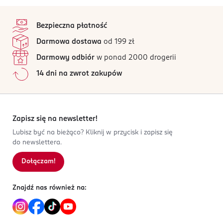
wyrazistej, zmysłowej bazy z wanilii i paczuli.
PRODUCENT/PODMIOT ODPOWIEDZIALNY
5
stopka
/5
Nuty zapachowe:
ADOPT
Bezpieczna płatność
rue d'aboukir 28
3 opinii
na podstawie
Nuty głowy: mandarynka
Darmowa dostawa
od 199 zł
75002
Wszystkie opinie są zweryfikowane zakupem.
PARIS
Darmowy odbiór
w ponad 2000 drogerii
Nuty serca: ananas
Jak działają opinie?
charlotte.droin@adopt.fr
14 dni na zwrot zakupów
Nuty bazy: wanilia - paczula
0630124812
5
0
%
FR-Francja
4
0
%
3
0
%
Kod EAN
2
0
%
Zapisz się na newsletter!
3 701429 822095
1
0
%
Lubisz być na bieżąco? Kliknij w przycisk i zapisz się
do newslettera.
Dołączam!
Sortowanie wg
data: od najnowszej
Znajdź nas również na: