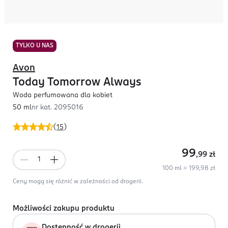
TYLKO U NAS
Avon
Today Tomorrow Always
Woda perfumowana dla kobiet
50 ml
nr kat.
2095016
(
15
)
99
,99
zł
100 ml = 199,98 zł
Ceny mogą się różnić w zależności od drogerii.
Możliwości zakupu produktu
Dostępność w drogerii