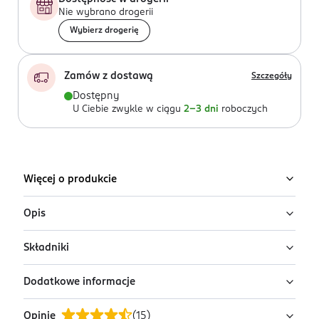
Nie wybrano drogerii
Wybierz drogerię
Zamów z dostawą
Szczegóły
Dostępny
U Ciebie zwykle w ciągu
2-3 dni
roboczych
Więcej o produkcie
Opis
Składniki
Luksusowa woda perfumowana, która symbolizuje
początek pięknej historii miłosnej.
Dodatkowe informacje
Ingredients: Alcohol Denat., Parfum, Aqua,
Jak działa?
Benzophenone-1, Benzophenone-3, Polyglyceryl-3
Opinie
(
15
)