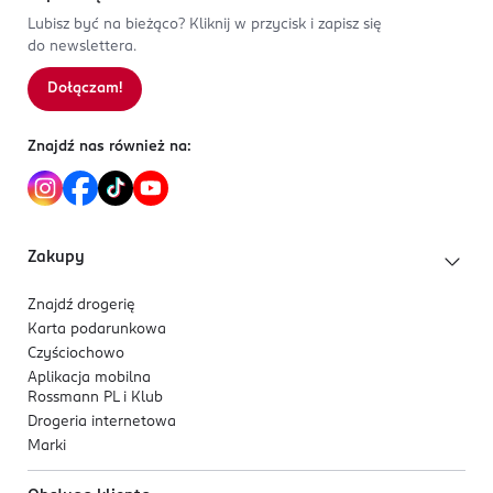
pl.sirowa@sirowa.com
Nuta głowy:
grejpfrut,
1
0
%
Lubisz być na bieżąco? Kliknij w przycisk i zapisz się
225185800
Nuta serca:
kardamon,
do newslettera.
PL-Polska
Nuta bazy:
drzewo sandałowe.
Dołączam!
Sortowanie wg
data: od najnowszej
Dla kogo jest ten zapach?
Kod EAN
8 411061 125816
Dla mężczyzn, którzy lubią świeże, cytrusowe otwarcia,
Znajdź nas również na:
ale chcą też korzennej nuty i eleganckiej, drzewnej
bazy.
Zakupy
Znajdź drogerię
Karta podarunkowa
Czyściochowo
Aplikacja mobilna
Rossmann PL i Klub
Drogeria internetowa
Marki