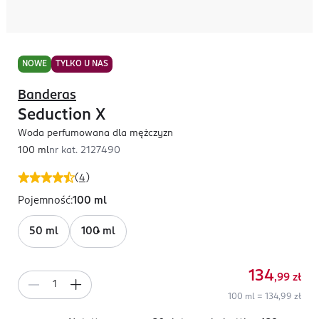
NOWE
TYLKO U NAS
Banderas
Seduction X
Woda perfumowana dla mężczyzn
100 ml
nr kat.
2127490
(
4
)
Pojemność
:
100 ml
50 ml
100 ml
134
,99
zł
100 ml = 134,99 zł