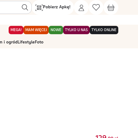
Pobierz Apkę!
MEGA!
MAM WIĘCEJ
NOWE
TYLKO U NAS
TYLKO ONLINE
 i ogród
Lifestyle
Foto