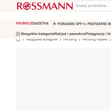
PROMOCJE
GAZETKA
☀️ PORADNIK SPF
🧑🏻‍🍳 PRZYDATNE
Wszystkie kategorie
Makijaż i paznokcie
Pielęgnacja i h
Wszystkie kategorie
Perfumy
Perfumy męskie