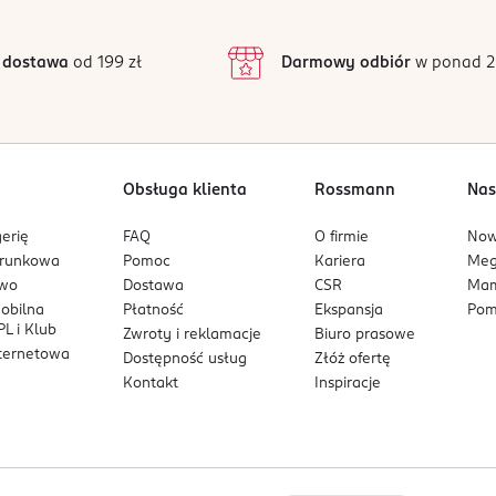
3
42 opinii
podstawie
inie są zweryfikowane zakupem.
2
 dostawa
od 199 zł
Darmowy odbiór
w ponad 2
1
Obsługa klienta
Rossmann
Nas
erię
FAQ
O firmie
No
arunkowa
Pomoc
Kariera
Me
owo
Dostawa
CSR
Mam
mobilna
Płatność
Ekspansja
Pom
L i Klub
Zwroty i reklamacje
Biuro prasowe
nternetowa
Dostępność usług
Złóż ofertę
Kontakt
Inspiracje