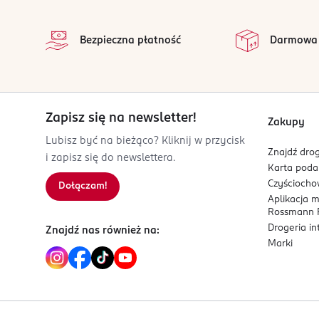
stopka
pl.sirowa@sirowa.com
na 
Wszystkie op
225185800
Bezpieczna płatność
Darmowa
PL-Polska
Kod EAN
8 411061 079997
Zapisz się na newsletter!
Zakupy
Lubisz być na bieżąco? Kliknij w przycisk
Znajdź drog
i zapisz się do newslettera.
Karta pod
Czyścioch
Dołączam!
Aplikacja 
Rossmann P
Drogeria i
Znajdź nas również na:
Marki