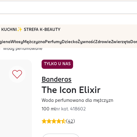
 W KUCHNI
✨ STREFA K-BEAUTY
igiena
Włosy
Mężczyzna
Perfumy
Dziecko
Żywność
Zdrowie
Zwierzęta
Dom
Wody perfumowane
TYLKO U NAS
Banderas
The Icon Elixir
Woda perfumowana dla mężczyzn
100 ml
nr kat.
418602
(
42
)