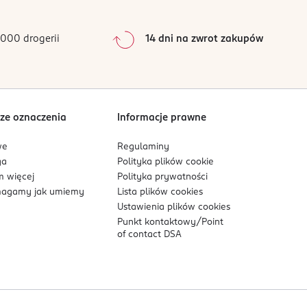
0
%
0
%
000 drogerii
14 dni na zwrot zakupów
0
%
Sortowanie wg
data: od najnowszej
ze oznaczenia
Informacje prawne
we
Regulaminy
ga
Polityka plików
cookie
 więcej
Polityka prywatności
agamy jak umiemy
Lista plików
cookies
Ustawienia plików
cookies
Punkt kontaktowy/
Point
of contact DSA