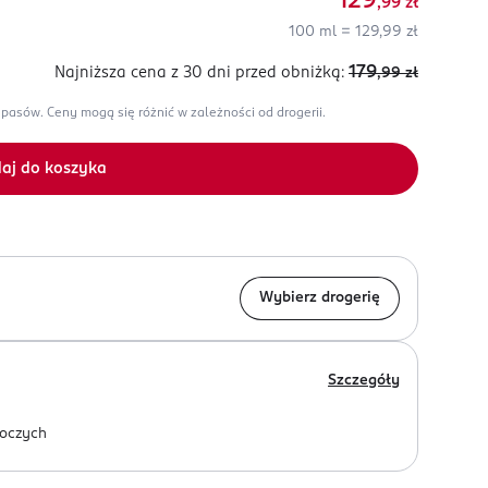
129
,99
zł
100 ml = 129,99 zł
179
Najniższa cena z 30 dni
przed obniżką:
,99
zł
apasów.
Ceny mogą się różnić w zależności od drogerii.
aj do koszyka
Wybierz drogerię
Szczegóły
oczych