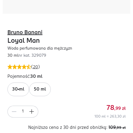
Bruno Banani
Loyal Man
Woda perfumowana dla mężczyzn
30 ml
nr kat.
329079
(
20
)
Pojemność
:
30 ml
30 ml
50 ml
78
,99
zł
100 ml = 263,30 zł
Najniższa cena z 30 dni
przed obniżką:
109
,99
zł