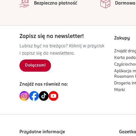
Bezpieczna płatność
Darmowa
02-672 Warszawa
Kod EAN
3 616305 259257
Zapisz się na newsletter!
Zakupy
Lubisz być na bieżąco? Kliknij w przycisk
Znajdź drog
i zapisz się do newslettera.
Karta pod
Czyścioch
Dołączam!
Aplikacja 
Rossmann P
Drogeria i
Znajdź nas również na:
Marki
Przydatne informacje
Gazetk