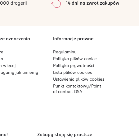
000 drogerii
14 dni na zwrot zakupów
0
%
Sortowanie wg
data: od najnowszej
ze oznaczenia
Informacje prawne
we
Regulaminy
ga
Polityka plików
cookie
 więcej
Polityka prywatności
agamy jak umiemy
Lista plików
cookies
Ustawienia plików
cookies
Punkt kontaktowy/
Point
of contact DSA
nna!
Zakupy stają się prostsze