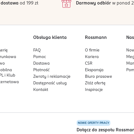
 dostawa
od 199 zł
Darmowy odbiór
w ponad 2
1
Obsługa klienta
Rossmann
Nas
erię
FAQ
O firmie
No
arunkowa
Pomoc
Kariera
Me
owo
Dostawa
CSR
Mam
mobilna
Płatność
Ekspansja
Pom
L i Klub
Zwroty i reklamacje
Biuro prasowe
nternetowa
Dostępność usług
Złóż ofertę
Kontakt
Inspiracje
NOWE OFERTY PRACY
a
Dołącz do zespołu Rossma