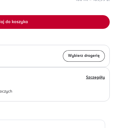
aj do koszyka
Wybierz drogerię
Szczegóły
oczych