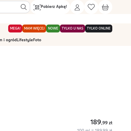
Pobierz Apkę!
MEGA!
MAM WIĘCEJ
NOWE
TYLKO U NAS
TYLKO ONLINE
 i ogród
Lifestyle
Foto
189
,99
zł
100 ml = 189,99 zł