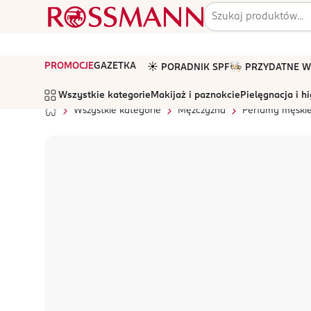
PROMOCJE
GAZETKA
☀️ PORADNIK SPF
🧑🏻‍🍳 PRZYDATNE
Wszystkie kategorie
Makijaż i paznokcie
Pielęgnacja i h
Wszystkie kategorie
Mężczyzna
Perfumy męski