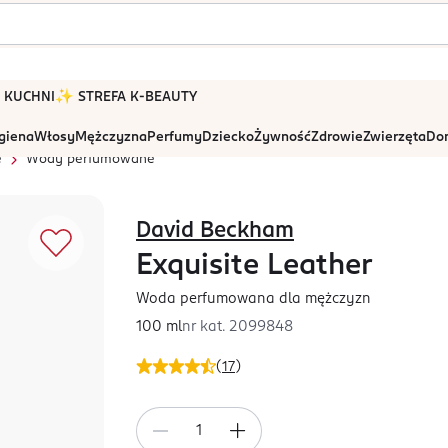
 W KUCHNI
✨ STREFA K-BEAUTY
igiena
Włosy
Mężczyzna
Perfumy
Dziecko
Żywność
Zdrowie
Zwierzęta
Dom
e
Wody perfumowane
David Beckham
Exquisite Leather
Woda perfumowana dla mężczyzn
100 ml
nr kat.
2099848
(
17
)