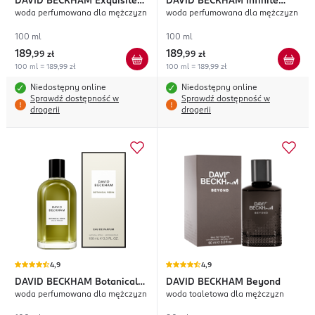
DAVID BECKHAM
Exquisite
DAVID BECKHAM
Infinite
woda perfumowana dla mężczyzn
woda perfumowana dla mężczyzn
Leather
Aqua
100 ml
100 ml
189
189
,
99 zł
,
99 zł
100 ml = 189,99 zł
100 ml = 189,99 zł
Niedostępny online
Niedostępny online
Sprawdź dostępność w
Sprawdź dostępność w
drogerii
drogerii
4,9
4,9
DAVID BECKHAM
Botanical
DAVID BECKHAM
Beyond
woda perfumowana dla mężczyzn
woda toaletowa dla mężczyzn
Resin