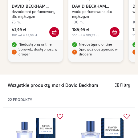
DAVID BECKHAM
DAVID BECKHAM
DA
dezodorant perfumowany
woda perfumowana dla
wo
Classic Blue
Exquisite Leather
Bo
dla mężczyzn
mężczyzn
mę
75 ml
100 ml
10
41
189
18
,
99 zł
,
99 zł
100 ml = 55,99 zł
100 ml = 189,99 zł
100
Niedostępny online
Niedostępny online
Sprawdź dostępność w
Sprawdź dostępność w
drogerii
drogerii
Wszystkie produkty marki David Beckham
Filtry
22
PRODUKTY