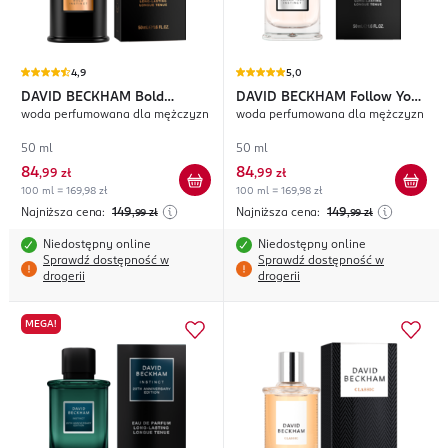
4,9
5,0
DAVID BECKHAM
Bold
DAVID BECKHAM
Follow Your
woda perfumowana dla mężczyzn
woda perfumowana dla mężczyzn
Instinct
Instinct
50 ml
50 ml
84
84
,
99 zł
,
99 zł
100 ml = 169,98 zł
100 ml = 169,98 zł
Najniższa cena:
149
Najniższa cena:
149
,99
zł
,99
zł
Niedostępny online
Niedostępny online
Sprawdź dostępność w
Sprawdź dostępność w
drogerii
drogerii
MEGA!