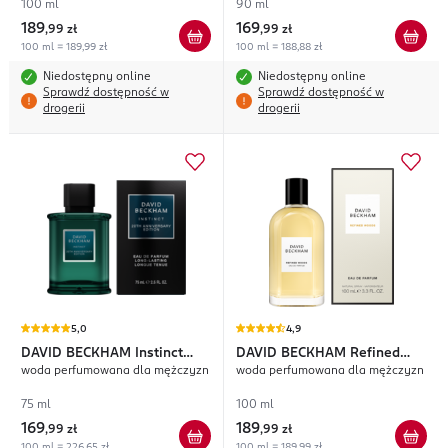
100 ml
90 ml
189
169
,
99 zł
,
99 zł
100 ml = 189,99 zł
100 ml = 188,88 zł
Niedostępny online
Niedostępny online
Sprawdź dostępność w
Sprawdź dostępność w
drogerii
drogerii
5,0
4,9
DAVID BECKHAM
Instinct
DAVID BECKHAM
Refined
woda perfumowana dla mężczyzn
woda perfumowana dla mężczyzn
20th Annivers
Woods
75 ml
100 ml
169
189
,
99 zł
,
99 zł
100 ml = 226,65 zł
100 ml = 189,99 zł