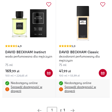
4,9
5,0
DAVID BECKHAM
Instinct
DAVID BECKHAM
Classic
woda perfumowana dla mężczyzn
dezodorant perfumowany dla
mężczyzn
75 ml
75 ml
169
41
,
99 zł
,
99 zł
100 ml = 226,65 zł
100 ml = 55,99 zł
Niedostępny online
Niedostępny online
Sprawdź dostępność w
Sprawdź dostępność w
drogerii
drogerii
z
1