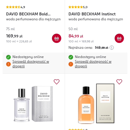
4,9
5,0
DAVID BECKHAM
Bold
DAVID BECKHAM
Instinct
woda perfumowana dla mężczyzn
woda perfumowana dla mężczyzn
Instinct
75 ml
50 ml
169
84
,
99 zł
,
99 zł
100 ml = 226,65 zł
100 ml = 169,98 zł
Najniższa cena:
149
,99
zł
Niedostępny online
Niedostępny online
Sprawdź dostępność w
Sprawdź dostępność w
drogerii
drogerii