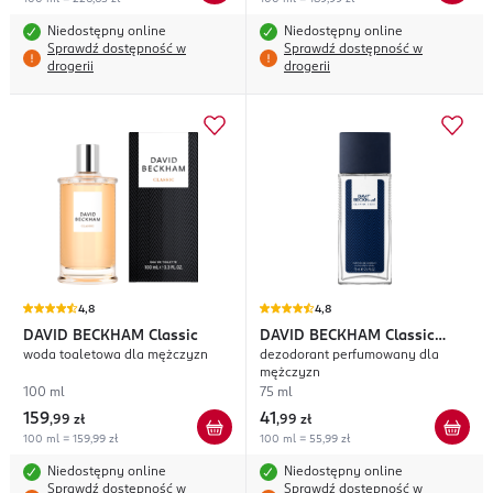
Niedostępny online
Niedostępny online
Sprawdź dostępność w
Sprawdź dostępność w
drogerii
drogerii
4,8
4,8
DAVID BECKHAM
Classic
DAVID BECKHAM
Classic
woda toaletowa dla mężczyzn
dezodorant perfumowany dla
Blue
mężczyzn
100 ml
75 ml
159
41
,
99 zł
,
99 zł
100 ml = 159,99 zł
100 ml = 55,99 zł
Niedostępny online
Niedostępny online
Sprawdź dostępność w
Sprawdź dostępność w