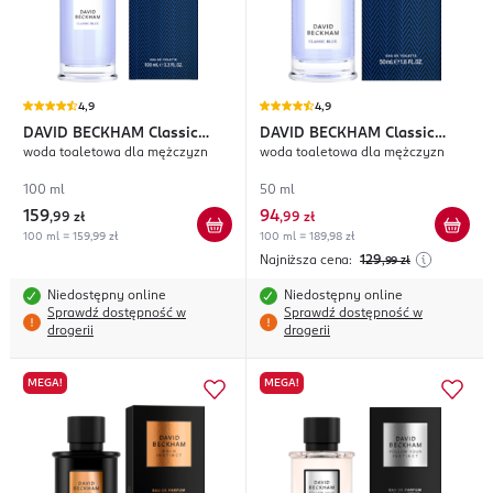
4,9
4,9
DAVID BECKHAM
Classic
DAVID BECKHAM
Classic
woda toaletowa dla mężczyzn
woda toaletowa dla mężczyzn
Blue
Blue
100 ml
50 ml
159
94
,
99 zł
,
99 zł
100 ml = 159,99 zł
100 ml = 189,98 zł
Najniższa cena:
129
,99
zł
Niedostępny online
Niedostępny online
Sprawdź dostępność w
Sprawdź dostępność w
drogerii
drogerii
MEGA!
MEGA!