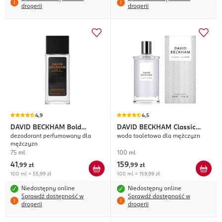
drogerii
drogerii
4,9
4,5
DAVID BECKHAM
Bold
DAVID BECKHAM
Classic
dezodorant perfumowany dla
woda toaletowa dla mężczyzn
Instinct
Homme
mężczyzn
75 ml
100 ml
41
159
,
99 zł
,
99 zł
100 ml = 55,99 zł
100 ml = 159,99 zł
Niedostępny online
Niedostępny online
Sprawdź dostępność w
Sprawdź dostępność w
drogerii
drogerii