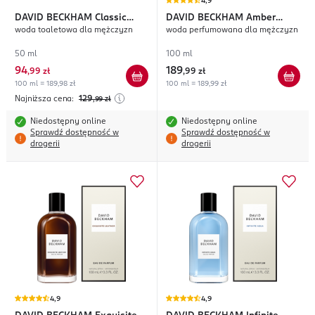
4,9
DAVID BECKHAM
Classic
DAVID BECKHAM
Amber
woda toaletowa dla mężczyzn
woda perfumowana dla mężczyzn
Homme
Breeze
50 ml
100 ml
94
189
,
99 zł
,
99 zł
100 ml = 189,98 zł
100 ml = 189,99 zł
Najniższa cena:
129
,99
zł
Niedostępny online
Niedostępny online
Sprawdź dostępność w
Sprawdź dostępność w
drogerii
drogerii
4,9
4,9