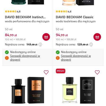
4,8
4,8
DAVID BECKHAM
Instinct
DAVID BECKHAM
Classic
woda perfumowana dla mężczyzn
woda toaletowa dla mężczyzn
20th Annivers
50 ml
50 ml
84
94
,
99 zł
,
99 zł
100 ml = 169,98 zł
100 ml = 189,98 zł
Najniższa cena:
149
Najniższa cena:
129
,99
zł
,99
zł
Niedostępny online
Niedostępny online
Sprawdź dostępność w
Sprawdź dostępność w
drogerii
drogerii
MEGA!