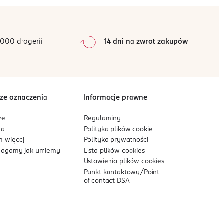
000 drogerii
14 dni na zwrot zakupów
ywnej kompozycji.
ze oznaczenia
Informacje prawne
we
Regulaminy
ga
Polityka plików
cookie
 więcej
Polityka prywatności
agamy jak umiemy
Lista plików
cookies
Ustawienia plików
cookies
Punkt kontaktowy/
Point
of contact DSA