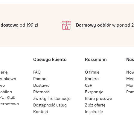
tanowy, wanilia.
 dostawa
od 199 zł
Darmowy odbiór
w ponad 2
ą zapachy z dymną nutą. Dla poszukujących długotrwałej i intens
Obsługa klienta
Rossmann
Nas
erię
FAQ
O firmie
No
arunkowa
Pomoc
Kariera
Me
owo
Dostawa
CSR
Mam
mobilna
Płatność
Ekspansja
Pom
L i Klub
Zwroty i reklamacje
Biuro prasowe
nternetowa
Dostępność usług
Złóż ofertę
Kontakt
Inspiracje