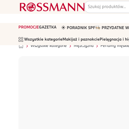
PROMOCJE
GAZETKA
☀️ PORADNIK SPF
🧑🏻‍🍳 PRZYDATNE
Wszystkie kategorie
Makijaż i paznokcie
Pielęgnacja i h
Wszystkie kategorie
Mężczyzna
Perfumy męski