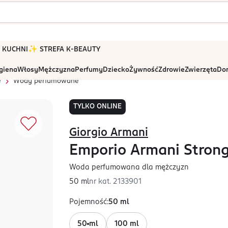
 W KUCHNI
✨ STREFA K-BEAUTY
igiena
Włosy
Mężczyzna
Perfumy
Dziecko
Żywność
Zdrowie
Zwierzęta
Dom
e
Wody perfumowane
TYLKO ONLINE
Giorgio Armani
Emporio Armani Strong
Woda perfumowana dla mężczyzn
50 ml
nr kat.
2133901
Pojemność
:
50 ml
50 ml
100 ml