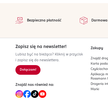
Nuty bazy:
drzewo bursztynowe, akord kasz
stopka
Kod EAN
Dla kogo jest ten zapach?
3 614274 748949
Bezpieczna płatność
Darmowa
Dla mężczyzn, którzy chcą podkreślić siłę i lubi
Zapisz się na newsletter!
Zakupy
Lubisz być na bieżąco? Kliknij w przycisk
Znajdź drog
i zapisz się do newslettera.
Karta pod
Czyścioch
Dołączam!
Aplikacja 
Rossmann P
Drogeria i
Znajdź nas również na:
Marki