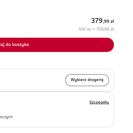
379
,99
zł
100 ml = 759,98 zł
aj do koszyka
Wybierz drogerię
Szczegóły
oczych