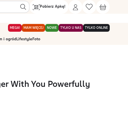
Pobierz Apkę!
MEGA!
MAM WIĘCEJ
NOWE
TYLKO U NAS
TYLKO ONLINE
 i ogród
Lifestyle
Foto
er With You Powerfully