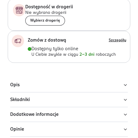
Dostępność w drogerii
Nie wybrano drogerii
Wybierz drogerię
Zamów z dostawą
Szczegóły
Dostępny tylko online
U Ciebie zwykle w ciągu
2-3 dni
roboczych
Opis
Składniki
Uzupełnienie męskiej wody perfumowanej Jean Paul
Gaultier Scandal Le Parfum o zapachu, który emanuje
Dodatkowe informacje
zmysłowością i elegancją.
Ingredients: : ALCOHOL DENAT., PARFUM, AQUA,
LIMONENE, COUMARIN, BUTYL
Kwiatowy jaśmin w otwarciu dodaje subtelnej
Opinie
METHOXYDIBENZOYLMETHANE, LINALOOL, BENZYL
OSOBA/PODMIOT ODPOWIEDZIALNY
wyrafinowanej nuty, którą w sercu otula słodki karmel