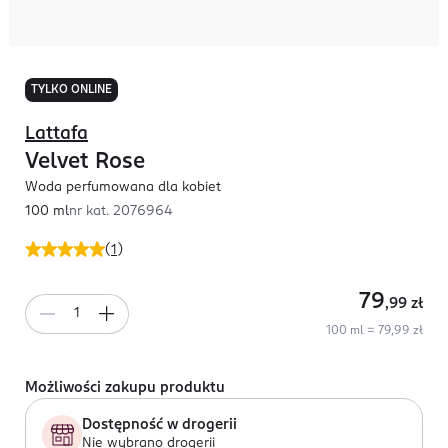
TYLKO ONLINE
Lattafa
Velvet Rose
Woda perfumowana dla kobiet
100 ml
nr kat.
2076964
(
1
)
79
,99
zł
100 ml = 79,99 zł
Możliwości zakupu produktu
Dostępność w drogerii
Nie wybrano drogerii