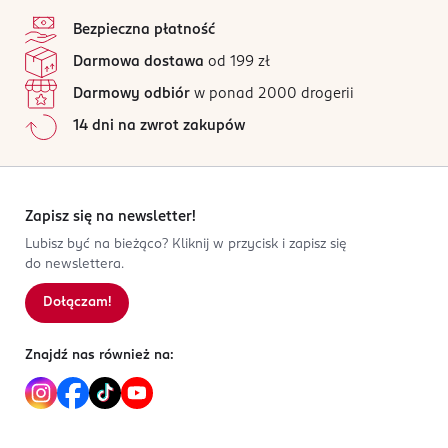
5
stopka
93-138 Łódź
/5
Nuty głowy:
róża, paczula
Bezpieczna płatność
Kod EAN
Nuty serca:
labdanum, piżmo
1 opinii
na podstawie
Darmowa dostawa
od 199 zł
6 291108 737101
Nuty bazy:
żywica, piżmo
Wszystkie opinie są zweryfikowane zakupem.
Darmowy odbiór
w ponad 2000 drogerii
Jak działają opinie?
14 dni na zwrot zakupów
5
0
%
4
0
%
3
0
%
2
0
%
Zapisz się na newsletter!
1
0
%
Lubisz być na bieżąco? Kliknij w przycisk i zapisz się
do newslettera.
Dołączam!
Sortowanie wg
data: od najnowszej
Znajdź nas również na: