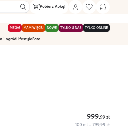
Pobierz Apkę!
MEGA!
MAM WIĘCEJ
NOWE
TYLKO U NAS
TYLKO ONLINE
 i ogród
Lifestyle
Foto
999
,99
zł
100 ml = 799,99 zł