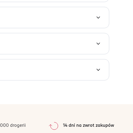
 swoją intensywnością i głębią. Wydany w 2019
zącej go osoby.
000 drogerii
14 dni na zwrot zakupów