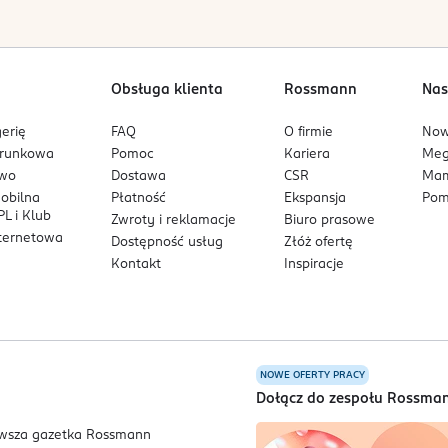
Obsługa klienta
Rossmann
Nas
erię
FAQ
O firmie
No
arunkowa
Pomoc
Kariera
Me
owo
Dostawa
CSR
Mam
mobilna
Płatność
Ekspansja
Pom
L i Klub
Zwroty i reklamacje
Biuro prasowe
nternetowa
Dostępność usług
Złóż ofertę
Kontakt
Inspiracje
NOWE OFERTY PRACY
a
Dołącz do zespołu Rossma