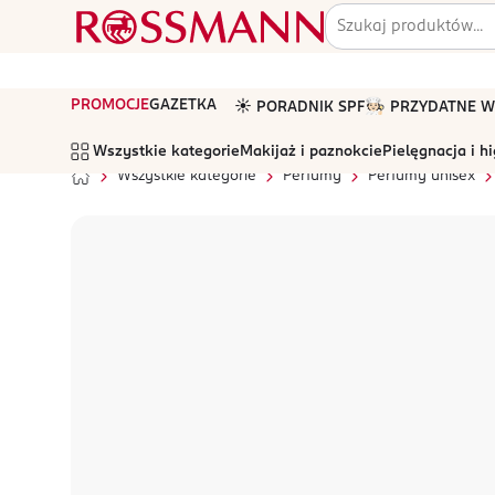
PROMOCJE
GAZETKA
☀️ PORADNIK SPF
🧑🏻‍🍳 PRZYDATNE
Wszystkie kategorie
Makijaż i paznokcie
Pielęgnacja i h
Wszystkie kategorie
Perfumy
Perfumy unisex