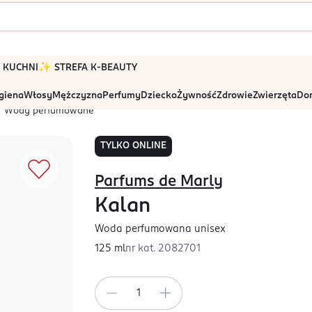
 W KUCHNI
✨ STREFA K-BEAUTY
igiena
Włosy
Mężczyzna
Perfumy
Dziecko
Żywność
Zdrowie
Zwierzęta
Dom
Wody perfumowane
TYLKO ONLINE
Parfums de Marly
Kalan
Woda perfumowana unisex
125 ml
nr kat.
2082701