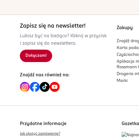
3 700578 502308
Zapisz się na newsletter!
Zakupy
Lubisz być na bieżąco? Kliknij w przycisk
Znajdź drog
i zapisz się do newslettera.
Karta pod
Czyścioch
Dołączam!
Aplikacja 
Rossmann P
Drogeria i
Znajdź nas również na:
Marki
Przydatne informacje
Gazetk
Jak złożyć zamówienie?