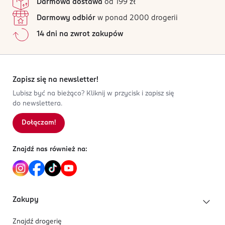
Darmowa dostawa
od 199 zł
Nuty serca:
oczy. Łatwopalna ciecz.
Gorzki migdał, Lawenda, Geranium, Jaśmin
Nuty bazy:
Wanilia, Drzewo gwajakowe, Agar (oud),
Darmowy odbiór
w ponad 2000 drogerii
OSOBA/PODMIOT ODPOWIEDZIALNY
Drzewo sandałowe, Bursztyn
14 dni na zwrot zakupów
ROSSMANN SDP SP. z o.o.
św. Teresy 109
91-222 Łódź
Zapisz się na newsletter!
Kod EAN
3 700578 500298
Lubisz być na bieżąco? Kliknij w przycisk i zapisz się
do newslettera.
Dołączam!
Znajdź nas również na:
Zakupy
Znajdź drogerię