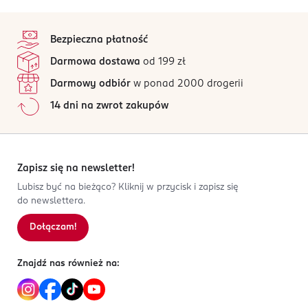
szyi i za uszami.
Nuta głowy:
bergamotka, heliotrop, kmin
stopka
Ten produkt nie ma jeszcze opinii.
Nuta serca:
OSTRZEŻENIA DOTYCZĄCE BEZPIECZEŃSTWA
gorzkie migdały, jaśmin, lawenda
Bezpieczna płatność
Nuta bazy:
Produkt do użytku zewnętrznego. Działa drażniąco na
bursztyn, drzewo sandałowe, wanilia
Jak działają opinie?
Darmowa dostawa
od 199 zł
oczy. Łatwopalna ciecz.
Darmowy odbiór
w ponad 2000 drogerii
PRODUCENT/PODMIOT ODPOWIEDZIALNY
14 dni na zwrot zakupów
ROSSMANN SDP SP. z o.o.
św. Teresy 109
91-222 Łódź
Zapisz się na newsletter!
Kod EAN
3 700578 502285
Lubisz być na bieżąco? Kliknij w przycisk i zapisz się
do newslettera.
Dołączam!
Znajdź nas również na: