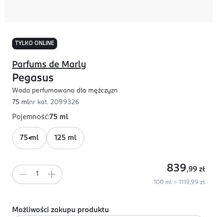
TYLKO ONLINE
Parfums de Marly
Pegasus
Woda perfumowana dla mężczyzn
75 ml
nr kat.
2099326
Pojemność
:
75 ml
75 ml
125 ml
839
,99
zł
100 ml = 1119,99 zł
Możliwości zakupu produktu