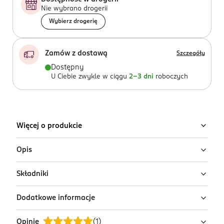
Nie wybrano drogerii
Wybierz drogerię
Zamów z dostawą
Szczegóły
Dostępny
U Ciebie zwykle w ciągu
2-3 dni
roboczych
Więcej o produkcie
Opis
Składniki
Woda perfumowana dla kobiet Sabrina
Carpenter Sweet Tooth Bite Sized
Dodatkowe informacje
Ingredients: : ALCOHOL DENAT., AQUA, PARFUM, BUTYL
Damska woda perfumowana w mini wersji Sabrina
METHOXYDIBENZOYLMETHANE, CITRAL, CITRIC ACID,
Carpenter Sweet Tooth to uzależniający zapach. Słodki
Opinie
(
1
)