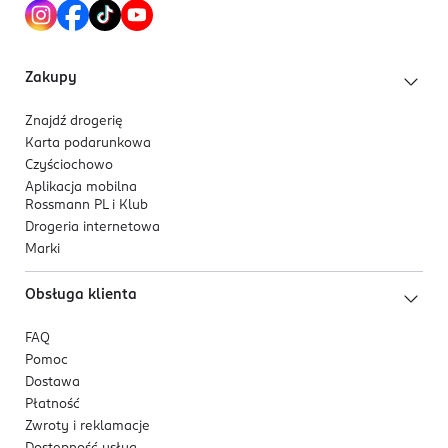
Kod EAN
Nuty bazy:
drzewo kaszmirowe, śmietanka z
0 810192 820153
Chantilly™, cukrowe piżmo.
Zakupy
Dla kogo jest ten zapach?
Dla kobiet, które kochają słodkie aromaty i chcą
Znajdź drogerię
pachnieć radośnie oraz apetycznie. Dla miłośniczek
Karta podarunkowa
wyrafinowanych i uroczych kompozycji.
Czyściochowo
Aplikacja mobilna
Rossmann PL i Klub
Drogeria internetowa
Marki
Obsługa klienta
FAQ
Pomoc
Dostawa
Płatność
Zwroty i reklamacje