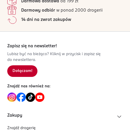
Darmowa dostawa
od 199 zł
oczy. Łatwopalna ciecz.
Nuta bazy:
cedr, wanilia, piżmo
Darmowy odbiór
w ponad 2000 drogerii
PRODUCENT/PODMIOT ODPOWIEDZIALNY
14 dni na zwrot zakupów
Shiseido EMEA
RUE DU FAUBOURG SAINT-HONORE 56/A
75008
Paryż
Zapisz się na newsletter!
shiseido@customercare.com.my
Lubisz być na bieżąco? Kliknij w przycisk i zapisz się
186762100
do newslettera.
FR-Francja
Dołączam!
Kod EAN
3 700358 123358
Znajdź nas również na:
Zakupy
Znajdź drogerię