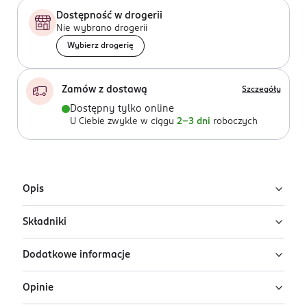
Dostępność w drogerii
Nie wybrano drogerii
Wybierz drogerię
Zamów z dostawą
Szczegóły
Dostępny tylko online
U Ciebie zwykle w ciągu
2-3 dni
roboczych
Opis
Składniki
Woda perfumowana Serge Lutens La Fille De Berlin to
niezwykła, orientalno-kwiatowa kompozycja.
Dodatkowe informacje
Alcohol, Parfum (fragrance), Dipropylene Glycol, Aqua
Eleganckie nuty pieprzu, romantycznie splatają się z
(water), Limonene, Linalool, Butyl
pikantnym pieprzem oraz kwiatowymi tonami.
Opinie
Methoxydibenzoylmethane, Geraniol, Ethylhexyl
PRZYGOTOWANIE I STOSOWANIE