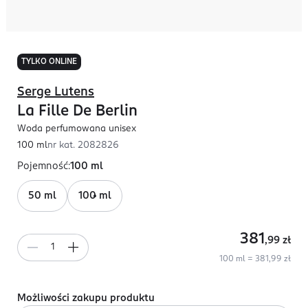
TYLKO ONLINE
Serge Lutens
La Fille De Berlin
Woda perfumowana unisex
100 ml
nr kat.
2082826
Pojemność
:
100 ml
50 ml
100 ml
381
,99
zł
100 ml = 381,99 zł
Możliwości zakupu produktu