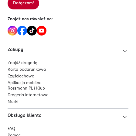
Dla mężczyzn, którzy cenią siłę, spokój i charyzmę, a
Dołączam!
Sortowanie wg
data: od najnowszej
ich codzienność definiuje determinacja i pewność
siebie.
Znajdź nas również na:
Zakupy
Znajdź drogerię
Karta podarunkowa
Czyściochowo
Aplikacja mobilna
Rossmann PL i Klub
Drogeria internetowa
Marki
Obsługa klienta
FAQ
Pomoc