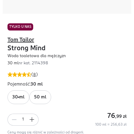
TYLKO U NAS
Tom Tailor
Strong Mind
Woda toaletowa dla mężczyzn
30 ml
nr kat.
2114398
(
8
)
Pojemność
:
30 ml
30 ml
50 ml
76
,99
zł
100 ml = 256,63 zł
Ceny mogą się różnić w zależności od drogerii.