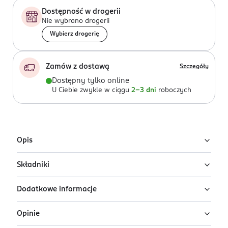
Dostępność w drogerii
Nie wybrano drogerii
Wybierz drogerię
Zamów z dostawą
Szczegóły
Dostępny tylko online
U Ciebie zwykle w ciągu
2-3 dni
roboczych
Opis
Składniki
Woda perfumowana unisex Erba Pura od Xerjoff to
orientalno-cytrusowa kompozycja zapachowa, która
Dodatkowe informacje
przyciąga swoją uniwersalnością i bogactwem nut,
Ingredients: : ALCOHOL DENAT., PARFUM, AQUA, BHT,
sprawiając, że jest idealna dla każdego, kto szuka
ALPHA-ISOMETHYL IONONE, BENZYL ALCOHOL, BENZYL
Opinie
perfum z charakterem. Jego olfaktoryczna harmonia
SALICYLATE, CITRAL, CITRONELLOL, COUMARIN,
PRZYGOTOWANIE I STOSOWANIE