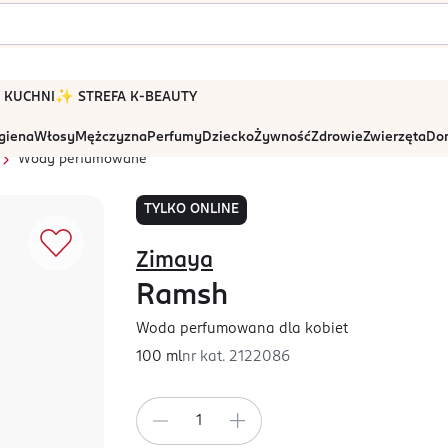
 W KUCHNI
✨ STREFA K-BEAUTY
igiena
Włosy
Mężczyzna
Perfumy
Dziecko
Żywność
Zdrowie
Zwierzęta
Dom
Wody perfumowane
TYLKO ONLINE
Zimaya
Ramsh
Woda perfumowana dla kobiet
100 ml
nr kat.
2122086