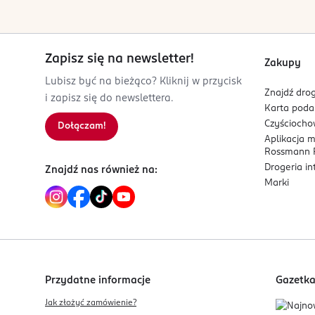
Zapisz się na newsletter!
Zakupy
Lubisz być na bieżąco? Kliknij w przycisk
Znajdź drog
i zapisz się do newslettera.
Karta pod
Czyścioch
Dołączam!
Aplikacja 
Rossmann P
Drogeria i
Znajdź nas również na:
Marki
Przydatne informacje
Gazetk
Jak złożyć zamówienie?