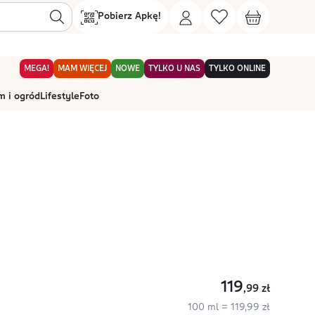
Pobierz Apkę!
MEGA!
MAM WIĘCEJ
NOWE
TYLKO U NAS
TYLKO ONLINE
 i ogród
Lifestyle
Foto
119
,99
zł
100 ml = 119,99 zł