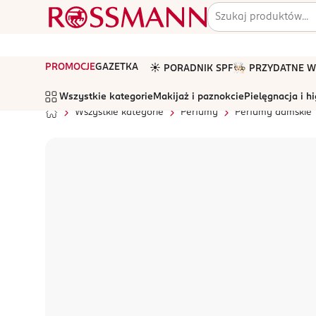
PROMOCJE
GAZETKA
☀️ PORADNIK SPF
🧑🏻‍🍳 PRZYDATNE
Wszystkie kategorie
Makijaż i paznokcie
Pielęgnacja i h
Wszystkie kategorie
Perfumy
Perfumy damskie