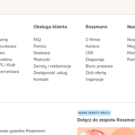
Obsługa klienta
Rossmann
Nas
erię
FAQ
O firmie
No
arunkowa
Pomoc
Kariera
Me
owo
Dostawa
CSR
Mam
mobilna
Płatność
Ekspansja
Pom
L i Klub
Zwroty i reklamacje
Biuro prasowe
nternetowa
Dostępność usług
Złóż ofertę
Kontakt
Inspiracje
NOWE OFERTY PRACY
a
Dołącz do zespołu Rossma