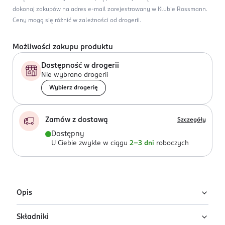
dokonaj zakupów na adres e-mail zarejestrowany w Klubie Rossmann.
Ceny mogą się różnić w zależności od drogerii.
Możliwości zakupu produktu
Dostępność w drogerii
Nie wybrano drogerii
Wybierz drogerię
Zamów z dostawą
Szczegóły
Dostępny
U Ciebie zwykle w ciągu
2-3 dni
roboczych
Opis
Składniki
Hattric Classic woda po goleniu. Ekscytujący męski