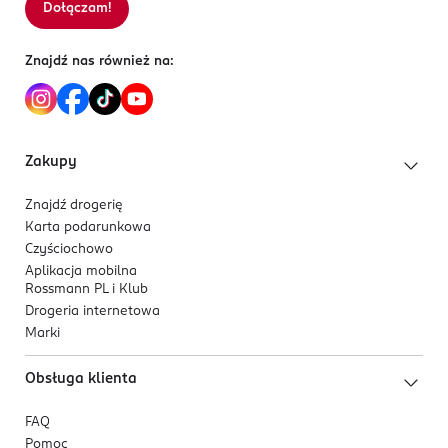
Dołączam!
Sortowanie wg
data: od najnowszej
Znajdź nas również na:
Zakupy
Znajdź drogerię
Karta podarunkowa
Czyściochowo
Aplikacja mobilna
Rossmann PL i Klub
Drogeria internetowa
Marki
Obsługa klienta
FAQ
Pomoc