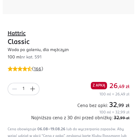
Hattric
Classic
Woda po goleniu, dla mężczyzn
100 ml
nr kat.
591
(
166
)
26
Z APKĄ
,49
zł
100 ml = 26,49 zł
32
Cena bez apki:
,99
zł
100 ml = 32,99 zł
Najniższa cena z 30 dni
przed obniżką:
32
,99
zł
Cena obowiązuje
06.08-19.08.26
lub do wyczerpania zapasów.
Aby
wziąć udział w akcji “Cena z apką”, zeskanuj kartę Klubu Rossmann lub