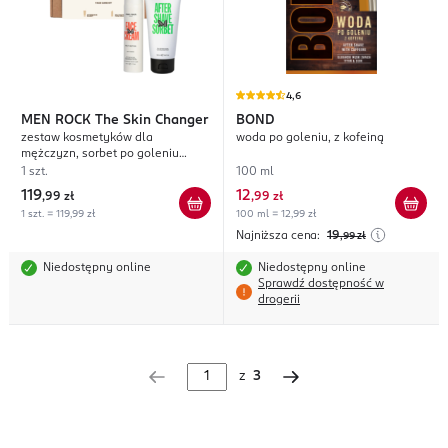
4,6
MEN ROCK
The Skin Changer
BOND
zestaw kosmetyków dla
woda po goleniu, z kofeiną
mężczyzn, sorbet po goleniu
100ml + krem do twarzy 50ml
1 szt.
100 ml
119
12
,
99 zł
,
99 zł
1 szt. = 119,99 zł
100 ml = 12,99 zł
Najniższa cena:
19
,99
zł
Niedostępny online
Niedostępny online
Sprawdź dostępność w
drogerii
z
3