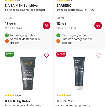
4,9
5,0
NIVEA MEN
Sensitive
BARBERO
balsam po goleniu, łagodzący
krem do skóry głowy, SPF 50
30 ml
50 ml
13
18
,
99 zł
,
49 zł
100 ml = 46,63 zł
100 ml = 36,98 zł
Niedostępny online
Niedostępny online
Sprawdź dostępność w
Sprawdź dostępność w
drogerii
drogerii
NOWE
MEGA!
5,0
5,0
ICON16
by Kuba
TOŁPA
Men
balsam po goleniu do skóry
sensi-balsam po goleniu,
Błaszczykowski