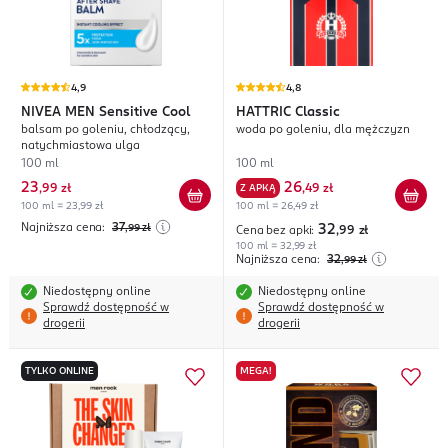
4,9
4,8
NIVEA MEN
Sensitive Cool
HATTRIC
Classic
balsam po goleniu, chłodzący,
woda po goleniu, dla mężczyzn
natychmiastowa ulga
100 ml
100 ml
23
26
,
99 zł
Z APKĄ
,
49 zł
100 ml = 23,99 zł
100 ml = 26,49 zł
Najniższa cena:
37
,99
zł
32
Cena bez apki:
,99
zł
100 ml = 32,99 zł
Najniższa cena:
32
,99
zł
Niedostępny online
Niedostępny online
Sprawdź dostępność w
Sprawdź dostępność w
drogerii
drogerii
TYLKO ONLINE
MEGA!