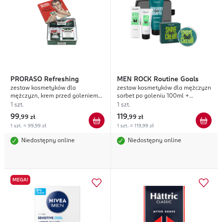
PRORASO
Refreshing
MEN ROCK
Routine Goals
zestaw kosmetyków dla
zestaw kosmetyków dla mężczyzn
mężczyzn, krem przed goleniem
sorbet po goleniu 100ml +
100 ml + krem do golenia 150 ml
szampon do włosów i żel pod
1 szt.
1 szt.
+ balsam po goleniu 100 ml
prysznic 200ml + krem do golenia
99
119
,
99 zł
,
99 zł
100ml + kosmetyczka
1 szt. = 99,99 zł
1 szt. = 119,99 zł
Niedostępny online
Niedostępny online
MEGA!