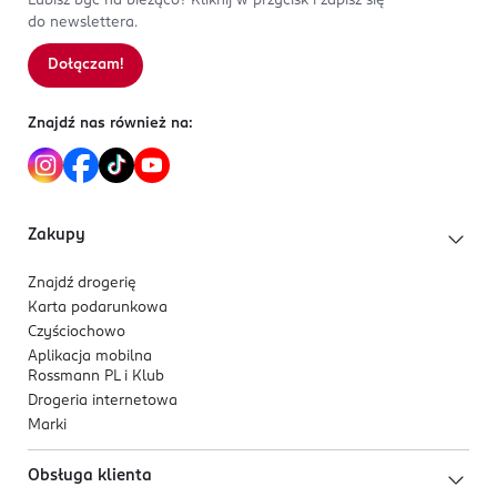
Lubisz być na bieżąco? Kliknij w przycisk i zapisz się
do newslettera.
Dołączam!
Znajdź nas również na:
Zakupy
Znajdź drogerię
Karta podarunkowa
Czyściochowo
Aplikacja mobilna
Rossmann PL i Klub
Drogeria internetowa
Marki
Obsługa klienta