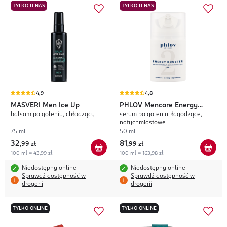
TYLKO U NAS
TYLKO U NAS
4,9
4,8
MASVERI
Men Ice Up
PHLOV
Mencare Energy
balsam po goleniu, chłodzący
serum po goleniu, łagodzące,
Booster
natychmiastowe
75 ml
50 ml
32
81
,
99 zł
,
99 zł
100 ml = 43,99 zł
100 ml = 163,98 zł
Niedostępny online
Niedostępny online
Sprawdź dostępność w
Sprawdź dostępność w
drogerii
drogerii
TYLKO ONLINE
TYLKO ONLINE