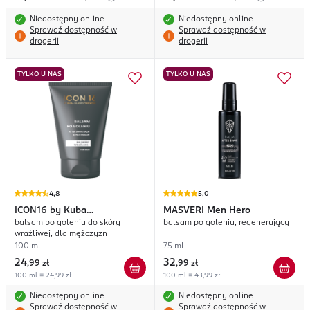
Niedostępny online
Niedostępny online
Sprawdź dostępność w
Sprawdź dostępność w
drogerii
drogerii
TYLKO U NAS
TYLKO U NAS
4,8
5,0
ICON16
by Kuba
MASVERI
Men Hero
balsam po goleniu do skóry
balsam po goleniu, regenerujący
Błaszczykowski
wrażliwej, dla mężczyzn
100 ml
75 ml
24
32
,
99 zł
,
99 zł
100 ml = 24,99 zł
100 ml = 43,99 zł
Niedostępny online
Niedostępny online
Sprawdź dostępność w
Sprawdź dostępność w