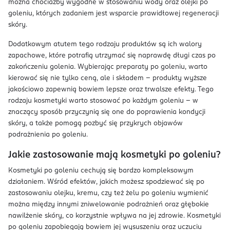
można chociażby wygodne w stosowaniu wody oraz olejki po
goleniu, których zadaniem jest wsparcie prawidłowej regeneracji
skóry.
Dodatkowym atutem tego rodzaju produktów są ich walory
zapachowe, które potrafią utrzymać się naprawdę długi czas po
zakończeniu golenia. Wybierając preparaty po goleniu, warto
kierować się nie tylko ceną, ale i składem – produkty wyższe
jakościowo zapewnią bowiem lepsze oraz trwalsze efekty. Tego
rodzaju kosmetyki warto stosować po każdym goleniu – w
znaczący sposób przyczynią się one do poprawienia kondycji
skóry, a także pomogą pozbyć się przykrych objawów
podrażnienia po goleniu.
Jakie zastosowanie mają kosmetyki po goleniu?
Kosmetyki po goleniu cechują się bardzo kompleksowym
działaniem. Wśród efektów, jakich możesz spodziewać się po
zastosowaniu olejku, kremu, czy też żelu po goleniu wymienić
można między innymi zniwelowanie podrażnień oraz głębokie
nawilżenie skóry, co korzystnie wpływa na jej zdrowie. Kosmetyki
po goleniu zapobiegają bowiem jej wysuszeniu oraz uczuciu