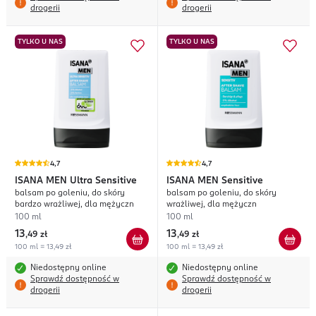
drogerii
drogerii
TYLKO U NAS
TYLKO U NAS
4,7
4,7
ISANA MEN
Ultra Sensitive
ISANA MEN
Sensitive
balsam po goleniu, do skóry
balsam po goleniu, do skóry
bardzo wrażliwej, dla mężyczn
wrażliwej, dla mężyczn
100 ml
100 ml
13
13
,
49 zł
,
49 zł
100 ml = 13,49 zł
100 ml = 13,49 zł
Niedostępny online
Niedostępny online
Sprawdź dostępność w
Sprawdź dostępność w
drogerii
drogerii