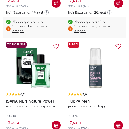
12
17
,
49 zł
,
49 zł
100 ml = 12,49 zł
100 ml = 17,49 zł
Najniższa cena:
14
Najniższa cena:
26
,99
zł
,99
zł
Niedostępny online
Niedostępny online
Sprawdź dostępność w
Sprawdź dostępność w
drogerii
drogerii
TYLKO U NAS
MEGA!
4,7
5,0
ISANA MEN
Nature Power
TOŁPA
Men
woda po goleniu, dla mężczyzn
pianka po goleniu, kojąca
100 ml
100 ml
12
17
,
49 zł
,
49 zł
100 ml = 12,49 zł
100 ml = 17,49 zł