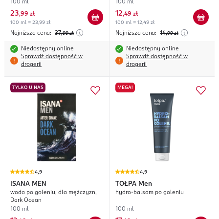
100 ml
100 ml
23
12
,
99 zł
,
49 zł
100 ml = 23,99 zł
100 ml = 12,49 zł
Najniższa cena:
37
Najniższa cena:
14
,99
zł
,99
zł
Niedostępny online
Niedostępny online
Sprawdź dostępność w
Sprawdź dostępność w
drogerii
drogerii
TYLKO U NAS
MEGA!
4,9
4,9
ISANA MEN
TOŁPA
Men
woda po goleniu, dla mężczyzn,
hydro-balsam po goleniu
Dark Ocean
100 ml
100 ml