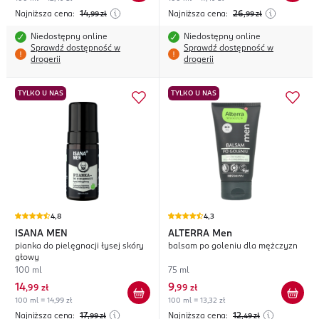
Najniższa cena:
14
Najniższa cena:
26
,99
zł
,99
zł
Niedostępny online
Niedostępny online
Sprawdź dostępność w
Sprawdź dostępność w
drogerii
drogerii
TYLKO U NAS
TYLKO U NAS
4,8
4,3
ISANA MEN
ALTERRA
Men
pianka do pielęgnacji łysej skóry
balsam po goleniu dla mężczyzn
głowy
100 ml
75 ml
14
9
,
99 zł
,
99 zł
100 ml = 14,99 zł
100 ml = 13,32 zł
Najniższa cena:
17
Najniższa cena:
12
,99
zł
,49
zł