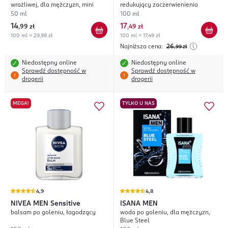
wrażliwej, dla mężczyzn, mini
redukujący zaczerwienienia
50 ml
100 ml
14
17
,
99 zł
,
49 zł
100 ml = 29,98 zł
100 ml = 17,49 zł
Najniższa cena:
26
,99
zł
Niedostępny online
Niedostępny online
Sprawdź dostępność w
Sprawdź dostępność w
drogerii
drogerii
MEGA!
TYLKO U NAS
4,9
4,8
NIVEA MEN
Sensitive
ISANA MEN
balsam po goleniu, łagodzący
woda po goleniu, dla mężczyzn,
Blue Steel