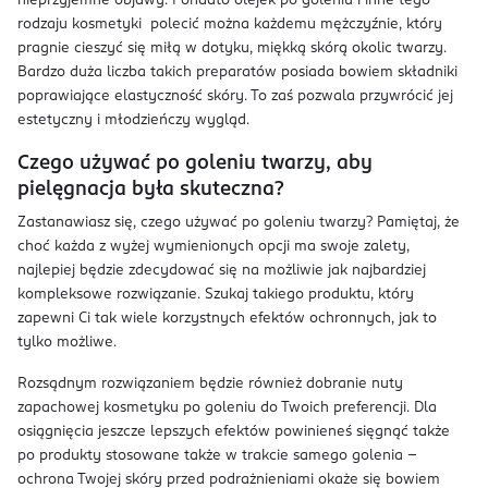
nieprzyjemne objawy. Ponadto olejek po goleniu i inne tego
rodzaju kosmetyki polecić można każdemu mężczyźnie, który
pragnie cieszyć się miłą w dotyku, miękką skórą okolic twarzy.
Bardzo duża liczba takich preparatów posiada bowiem składniki
poprawiające elastyczność skóry. To zaś pozwala przywrócić jej
estetyczny i młodzieńczy wygląd.
Czego używać po goleniu twarzy, aby
pielęgnacja była skuteczna?
Zastanawiasz się, czego używać po goleniu twarzy? Pamiętaj, że
choć każda z wyżej wymienionych opcji ma swoje zalety,
najlepiej będzie zdecydować się na możliwie jak najbardziej
kompleksowe rozwiązanie. Szukaj takiego produktu, który
zapewni Ci tak wiele korzystnych efektów ochronnych, jak to
tylko możliwe.
Rozsądnym rozwiązaniem będzie również dobranie nuty
zapachowej kosmetyku po goleniu do Twoich preferencji. Dla
osiągnięcia jeszcze lepszych efektów powinieneś sięgnąć także
po produkty stosowane także w trakcie samego golenia –
ochrona Twojej skóry przed podrażnieniami okaże się bowiem