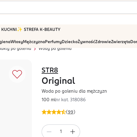
 W KUCHNI
✨ STREFA K-BEAUTY
igiena
Włosy
Mężczyzna
Perfumy
Dziecko
Żywność
Zdrowie
Zwierzęta
Dom
dukty po goleniu
Wody po goleniu
STR8
Original
Woda po goleniu dla mężczyzn
100 ml
nr kat.
318086
(
99
)