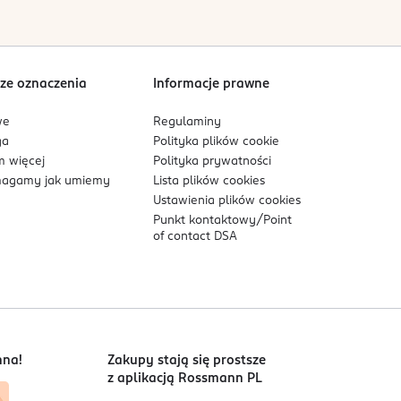
Sortowanie wg
data: od najnowszej
ze oznaczenia
Informacje prawne
we
Regulaminy
ga
Polityka plików
cookie
 więcej
Polityka prywatności
agamy jak umiemy
Lista plików
cookies
Ustawienia plików
cookies
Punkt kontaktowy/
Point
of contact DSA
nna!
Zakupy stają się prostsze
z aplikacją Rossmann PL