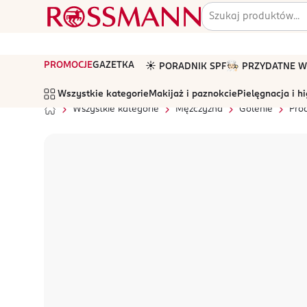
PROMOCJE
GAZETKA
☀️ PORADNIK SPF
🧑🏻‍🍳 PRZYDATNE
Wszystkie kategorie
Makijaż i paznokcie
Pielęgnacja i h
Wszystkie kategorie
Mężczyzna
Golenie
Pro