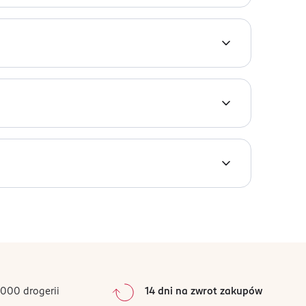
DIBENZOYLMETHANE, BUTYLPHTHALIMIDE,
THYL IONONE, BENZYL SALICYLATE, CINNAMAL,
EUGENOL, LIMONENE, LINALOOL, CI 15985, CI
a lub innych źródeł ciepła. Chronić przed
0
%
0
%
0
%
0
%
000 drogerii
14 dni na zwrot zakupów
0
%