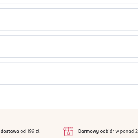
zyzn.
, GLYCERIN, BENZOTRIAZOLYL DODECYL P-CRESOL, BUTYL METHOXY
, MENTHOL, PPG-20 METHYL GLUCOSE ETHER, BHT, ALPHA-ISOME
ARIN, EUGENOL, FARNESOL, GERANIOL, HYDROXYCITRONELLAL, ISO
e oczu.
znego. Używać zgodnie z przeznaczeniem. Trzymać z dala od ogni
Jak działają opinie?
zoną skórę.
5
4,9
/5
4
3
99 opinii
podstawie
inie są zweryfikowane zakupem.
2
 dostawa
od 199 zł
Darmowy odbiór
w ponad 2
1