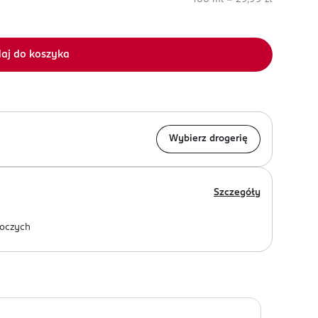
aj do koszyka
Wybierz drogerię
Szczegóły
oczych