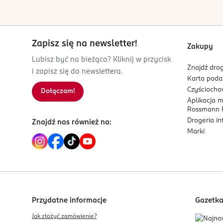
Kod EAN
5 201314 149750
Zapisz się na newsletter!
Zakupy
Lubisz być na bieżąco? Kliknij w przycisk
Znajdź drog
i zapisz się do newslettera.
Karta pod
Czyścioch
Dołączam!
Aplikacja 
Rossmann P
Drogeria i
Znajdź nas również na:
Marki
Przydatne informacje
Gazetk
Jak złożyć zamówienie?