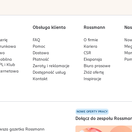
Obsługa klienta
Rossmann
Nas
erię
FAQ
O firmie
No
arunkowa
Pomoc
Kariera
Me
owo
Dostawa
CSR
Mam
mobilna
Płatność
Ekspansja
Pom
L i Klub
Zwroty i reklamacje
Biuro prasowe
nternetowa
Dostępność usług
Złóż ofertę
Kontakt
Inspiracje
NOWE OFERTY PRACY
a
Dołącz do zespołu Rossma