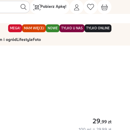
Pobierz Apkę!
MEGA!
MAM WIĘCEJ
NOWE
TYLKO U NAS
TYLKO ONLINE
 i ogród
Lifestyle
Foto
29
,99
zł
100 ml = 29,99 zł