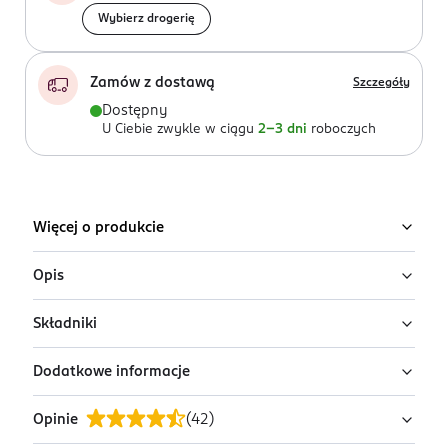
Wybierz drogerię
Zamów z dostawą
Szczegóły
Dostępny
U Ciebie zwykle w ciągu
2-3 dni
roboczych
Więcej o produkcie
Opis
Składniki
Prastara woda po goleniu pielęgnuje skórę po goleniu,
łagodzi uczucie ściągnięcia. Ta woda kolońska
Dodatkowe informacje
powstała na bazie wiekowej receptury i zdoby serca i
Ingredients: Alcohol Denat., Aqua, Parfum, PEG-60
nozdrza Polaków od lat.
Hydrogenated Castor Oil. Linalyl Acetate, Tetramethyl
Opinie
(
42
)
Acetyloctahydronaphthalenes, Panthenol, Ethylhexyl,
OSOBA/PODMIOT ODPOWIEDZIALNY
Nuty głowy:
cytryna, bergamotka, grapefruit, gałka