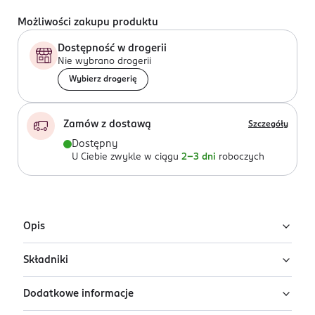
Możliwości zakupu produktu
Dostępność w drogerii
Nie wybrano drogerii
Wybierz drogerię
Zamów z dostawą
Szczegóły
Dostępny
U Ciebie zwykle w ciągu
2-3 dni
roboczych
Opis
Składniki
Woda po goleniu Wilkinson Sword Classic o
wyrafinowanym zapachu wzbogaconym olejkami
Dodatkowe informacje
eterycznymi pozostawia skórę miękką i odświeżoną.
Ingredients: Alcohol Denat., Aqua, Parfum, PEG-40
Sprawdzi się dla każdego dżentelmena.
Hydrogenated Castor Oil, Propylene Glycol, Linalyl