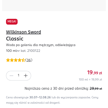
MEGA!
Wilkinson Sword
Classic
Woda po goleniu dla mężczyzn, odświeżająca
100 ml
nr kat.
2100122
(
36
)
19
,99
zł
100 ml = 19,99 zł
Najniższa cena z 30 dni
przed obniżką:
29
,99
zł
Cena obowiązuje
30.07-12.08.26
lub do wyczerpania zapasów.
Ceny
mogą się różnić w zależności od drogerii.