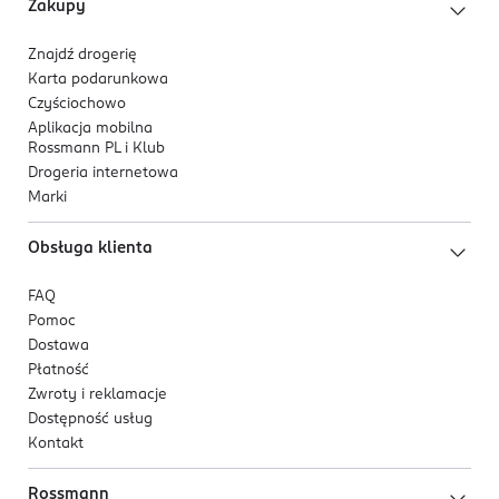
Zakupy
Co wyróżnia ten produkt?
Natychmiast łagodzi skórę po goleniu,
Znajdź drogerię
przynosząc ulgę i komfort.
Karta podarunkowa
Czyściochowo
Aplikacja mobilna
Rossmann PL i Klub
Odświeża skórę dzięki lekkiej, szybko
Drogeria internetowa
wchłaniającej się formule.
Marki
Obsługa klienta
Wspiera regenerację i chroni przed wysuszeniem
FAQ
skóry.
Pomoc
Dostawa
Płatność
Formuła z aloesem i prowitaminą B5
Zwroty i reklamacje
odpowiednia dla skóry normalnej i suchej.
Dostępność usług
Kontakt
Rossmann