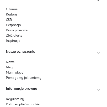
Tolerancja dla skóry potwierdzona
dermatologicznie.
O firmie
Kariera
Dla kogo jest ten produkt?
CSR
Dla mężczyzn, którzy szukają
odświeżającej wody po
Ekspansja
Biuro prasowe
goleniu
, która szybko koi podrażnioną skórę, wspiera
Złóż ofertę
jej regenerację i zapewnia komfort oraz uczucie
Inspiracje
świeżości po każdym goleniu.
Nasze oznaczenia
Nowe
Mega
Mam więcej
Pomagamy jak umiemy
Informacje prawne
Regulaminy
Polityka plików
cookie