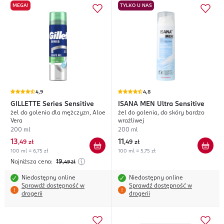
MEGA!
TYLKO U NAS
4,9
4,8
GILLETTE
Series Sensitive
ISANA MEN
Ultra Sensitive
żel do golenia dla mężczyzn, Aloe
żel do golenia, do skóry bardzo
Vera
wrażliwej
200 ml
200 ml
13
11
,
49 zł
,
49 zł
100 ml = 6,75 zł
100 ml = 5,75 zł
Najniższa cena:
19
,49
zł
Niedostępny online
Niedostępny online
Sprawdź dostępność w
Sprawdź dostępność w
drogerii
drogerii