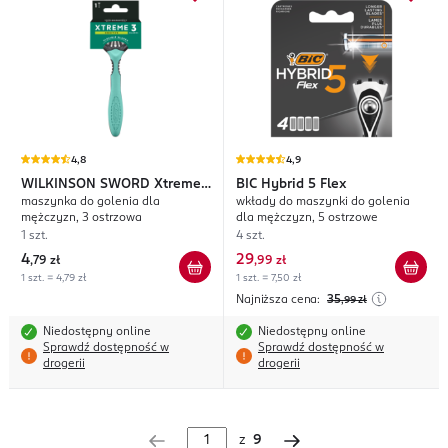
4,8
4,9
WILKINSON SWORD
Xtreme
BIC
Hybrid 5 Flex
maszynka do golenia dla
wkłady do maszynki do golenia
3 Sensitive
mężczyzn, 3 ostrzowa
dla mężczyzn, 5 ostrzowe
1 szt.
4 szt.
4
29
,
79 zł
,
99 zł
1 szt. = 4,79 zł
1 szt. = 7,50 zł
Najniższa cena:
35
,99
zł
Niedostępny online
Niedostępny online
Sprawdź dostępność w
Sprawdź dostępność w
drogerii
drogerii
z
9