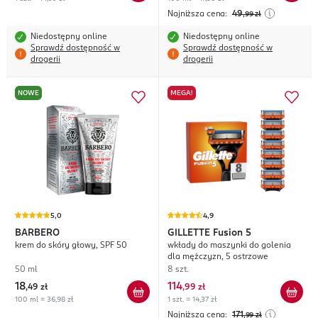
Najniższa cena:
49
,99
zł
Niedostępny online
Niedostępny online
Sprawdź dostępność w
Sprawdź dostępność w
drogerii
drogerii
NOWE
MEGA!
5,0
4,9
BARBERO
GILLETTE
Fusion 5
krem do skóry głowy, SPF 50
wkłady do maszynki do golenia
dla mężczyzn, 5 ostrzowe
50 ml
8 szt.
18
114
,
49 zł
,
99 zł
100 ml = 36,98 zł
1 szt. = 14,37 zł
Najniższa cena:
171
,99
zł