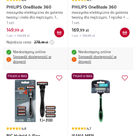
4,8
4,9
PHILIPS
OneBlade 360
PHILIPS
OneBlade 360
maszynka elektryczna do golenia
maszynka elektryczna do golenia
twarzy i ciała dla mężczyzn, 1
twarzy dla mężczyzn, 1 rączka + 1
rączka + 2 wkłady + 1 nakładka
wkład + 3 nakładki, QP2724/23
1 szt.
1 szt.
5w1 + 2 nakładki, QP2834/23;
149
169
,
99 zł
,
99 zł
1 szt. = 149,99 zł
1 szt. = 169,99 zł
Najniższa cena:
278
,99
zł
Niedostępny online
Niedostępny online
Sprawdź dostępność w
Sprawdź dostępność w
drogerii
drogerii
TYLKO U NAS
TYLKO U NAS
4,8
4,7