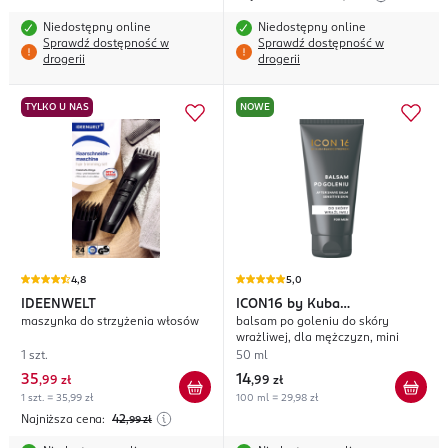
Niedostępny online
Niedostępny online
Sprawdź dostępność w
Sprawdź dostępność w
drogerii
drogerii
TYLKO U NAS
NOWE
4,8
5,0
IDEENWELT
ICON16
by Kuba
maszynka do strzyżenia włosów
balsam po goleniu do skóry
Błaszczykowski
wrażliwej, dla mężczyzn, mini
1 szt.
50 ml
35
14
,
99 zł
,
99 zł
1 szt. = 35,99 zł
100 ml = 29,98 zł
Najniższa cena:
42
,99
zł