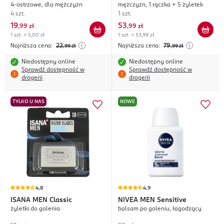
4-ostrzowe, dla mężczyzn
mężczyzn, 1 rączka + 5 żyletek
4 szt.
1 szt.
19
53
,
99 zł
,
99 zł
1 szt. = 5,00 zł
1 szt. = 53,99 zł
Najniższa cena:
22
Najniższa cena:
79
,99
zł
,99
zł
Niedostępny online
Niedostępny online
Sprawdź dostępność w
Sprawdź dostępność w
drogerii
drogerii
TYLKO U NAS
NOWE
4,8
4,9
ISANA MEN
Classic
NIVEA MEN
Sensitive
żyletki do golenia
balsam po goleniu, łagodzący