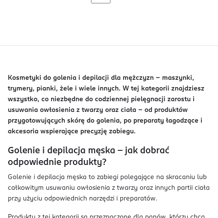
Kosmetyki do golenia i depilacji dla mężczyzn – maszynki,
trymery, pianki, żele i wiele innych. W tej kategorii znajdziesz
wszystko, co niezbędne do codziennej pielęgnacji zarostu i
usuwania owłosienia z twarzy oraz ciała – od produktów
przygotowujących skórę do golenia, po preparaty łagodzące i
akcesoria wspierające precyzję zabiegu.
Golenie i depilacja męska – jak dobrać
odpowiednie produkty?
Golenie i depilacja męska to zabiegi polegające na skracaniu lub
całkowitym usuwaniu owłosienia z twarzy oraz innych partii ciała
przy użyciu odpowiednich narzędzi i preparatów.
Produkty z tej kategorii są przeznaczone dla panów, którzy chcą