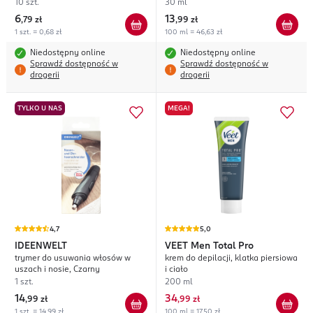
10 szt.
30 ml
6
13
,
79 zł
,
99 zł
1 szt. = 0,68 zł
100 ml = 46,63 zł
Niedostępny online
Niedostępny online
Sprawdź dostępność w
Sprawdź dostępność w
drogerii
drogerii
TYLKO U NAS
MEGA!
4,7
5,0
IDEENWELT
VEET
Men Total Pro
trymer do usuwania włosów w
krem do depilacji, klatka piersiowa
uszach i nosie, Czarny
i ciało
1 szt.
200 ml
14
34
,
99 zł
,
99 zł
1 szt. = 14,99 zł
100 ml = 17,50 zł