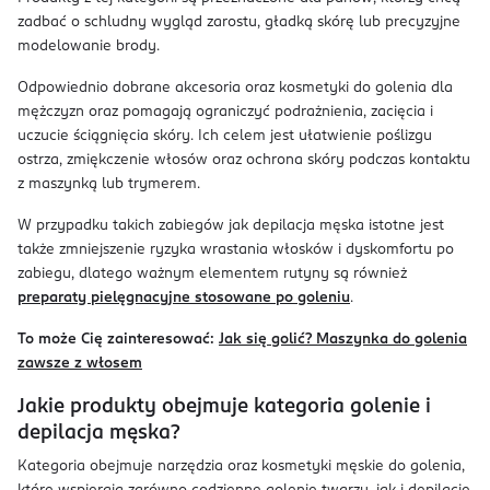
zadbać o schludny wygląd zarostu, gładką skórę lub precyzyjne
modelowanie brody.
Odpowiednio dobrane akcesoria oraz kosmetyki do golenia dla
mężczyzn oraz pomagają ograniczyć podrażnienia, zacięcia i
uczucie ściągnięcia skóry. Ich celem jest ułatwienie poślizgu
ostrza, zmiękczenie włosów oraz ochrona skóry podczas kontaktu
z maszynką lub trymerem.
W przypadku takich zabiegów jak depilacja męska istotne jest
także zmniejszenie ryzyka wrastania włosków i dyskomfortu po
zabiegu, dlatego ważnym elementem rutyny są również
preparaty pielęgnacyjne stosowane po goleniu
.
To może Cię zainteresować:
Jak się golić? Maszynka do golenia
zawsze z włosem
Jakie produkty obejmuje kategoria golenie i
depilacja męska?
Kategoria obejmuje narzędzia oraz kosmetyki męskie do golenia,