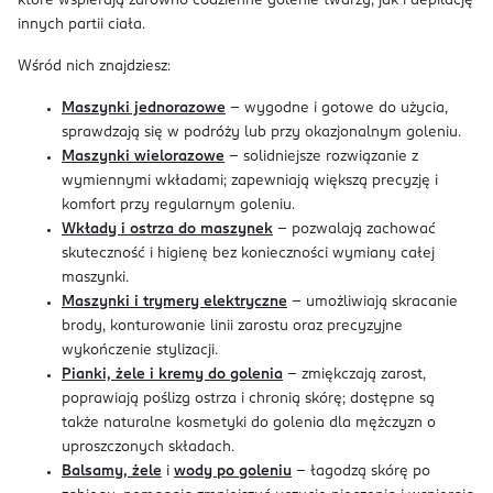
które wspierają zarówno codzienne golenie twarzy, jak i depilację
innych partii ciała.
Wśród nich znajdziesz:
Maszynki jednorazowe
– wygodne i gotowe do użycia,
sprawdzają się w podróży lub przy okazjonalnym goleniu.
Maszynki wielorazowe
– solidniejsze rozwiązanie z
wymiennymi wkładami; zapewniają większą precyzję i
komfort przy regularnym goleniu.
Wkłady i ostrza do maszynek
– pozwalają zachować
skuteczność i higienę bez konieczności wymiany całej
maszynki.
Maszynki i trymery elektryczne
– umożliwiają skracanie
brody, konturowanie linii zarostu oraz precyzyjne
wykończenie stylizacji.
Pianki, żele i kremy do golenia
– zmiękczają zarost,
poprawiają poślizg ostrza i chronią skórę; dostępne są
także naturalne kosmetyki do golenia dla mężczyzn o
uproszczonych składach.
Balsamy, żele
i
wody po goleniu
– łagodzą skórę po