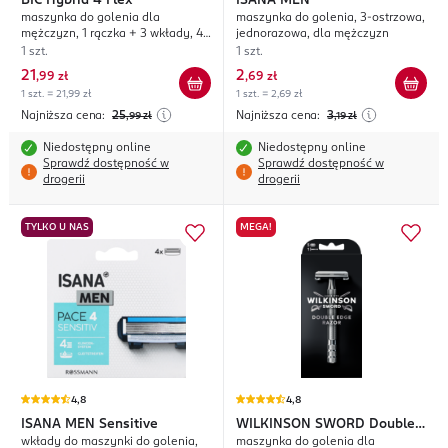
BIC
Hybrid 4 Flex
ISANA MEN
maszynka do golenia dla
maszynka do golenia, 3-ostrzowa,
mężczyzn, 1 rączka + 3 wkłady, 4
jednorazowa, dla mężczyzn
ostrzowa
1 szt.
1 szt.
21
2
,
99 zł
,
69 zł
1 szt. = 21,99 zł
1 szt. = 2,69 zł
Najniższa cena:
25
Najniższa cena:
3
,99
zł
,19
zł
Niedostępny online
Niedostępny online
Sprawdź dostępność w
Sprawdź dostępność w
drogerii
drogerii
TYLKO U NAS
MEGA!
4,8
4,8
ISANA MEN
Sensitive
WILKINSON SWORD
Double
wkłady do maszynki do golenia,
maszynka do golenia dla
Edge Razor