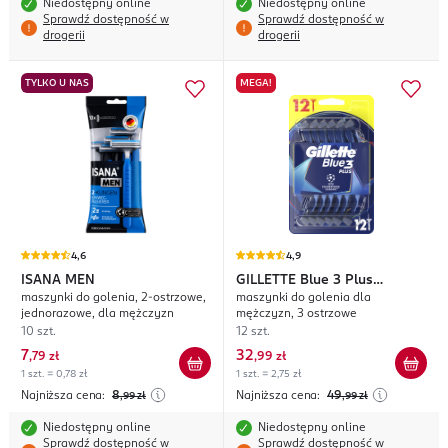
Niedostępny online
Niedostępny online
Sprawdź dostępność w
Sprawdź dostępność w
drogerii
drogerii
TYLKO U NAS
MEGA!
4,6
4,9
ISANA MEN
GILLETTE
Blue 3 Plus
maszynki do golenia, 2-ostrzowe,
maszynki do golenia dla
Champions League
jednorazowe, dla mężczyzn
mężczyzn, 3 ostrzowe
10 szt.
12 szt.
7
32
,
79 zł
,
99 zł
1 szt. = 0,78 zł
1 szt. = 2,75 zł
Najniższa cena:
8
Najniższa cena:
49
,99
zł
,99
zł
Niedostępny online
Niedostępny online
Sprawdź dostępność w
Sprawdź dostępność w