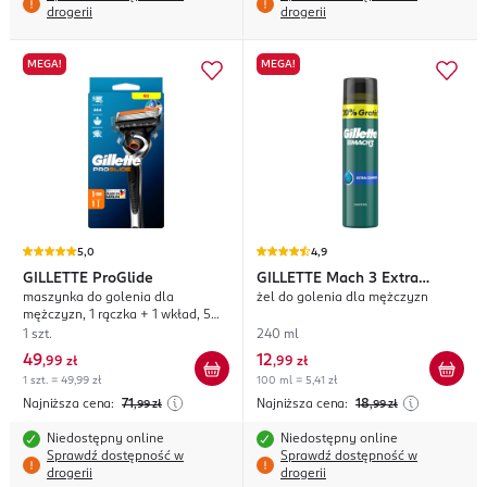
drogerii
drogerii
MEGA!
MEGA!
5,0
4,9
GILLETTE
ProGlide
GILLETTE
Mach 3 Extra
maszynka do golenia dla
żel do golenia dla mężczyzn
Comfort
mężczyzn, 1 rączka + 1 wkład, 5
ostrzowa
1 szt.
240 ml
49
12
,
99 zł
,
99 zł
1 szt. = 49,99 zł
100 ml = 5,41 zł
Najniższa cena:
71
Najniższa cena:
18
,99
zł
,99
zł
Niedostępny online
Niedostępny online
Sprawdź dostępność w
Sprawdź dostępność w
drogerii
drogerii