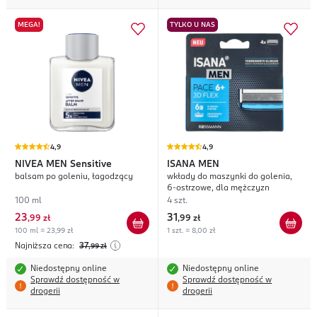
MEGA!
TYLKO U NAS
4,9
4,9
NIVEA MEN
Sensitive
ISANA MEN
balsam po goleniu, łagodzący
wkłady do maszynki do golenia,
6-ostrzowe, dla mężczyzn
100 ml
4 szt.
23
31
,
99 zł
,
99 zł
100 ml = 23,99 zł
1 szt. = 8,00 zł
Najniższa cena:
37
,99
zł
Niedostępny online
Niedostępny online
Sprawdź dostępność w
Sprawdź dostępność w
drogerii
drogerii