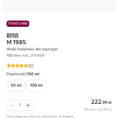
TYLKO U NAS
BMW
M 1985
Woda toaletowa dla mężczyzn
100 ml
nr kat.
2114868
(
9
)
Pojemność
:
100 ml
50 ml
100 ml
222
,99
zł
100 ml = 222,99 zł
Ceny mogą się różnić w zależności od drogerii.