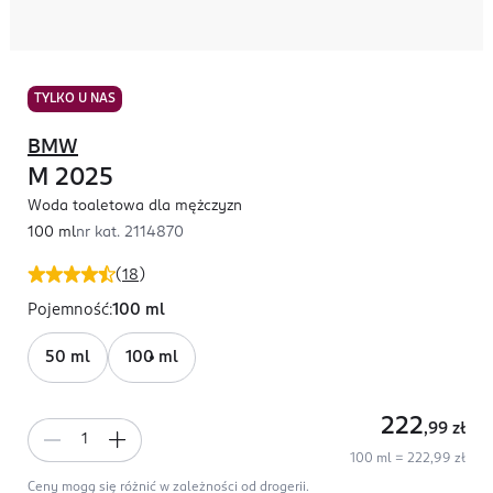
TYLKO U NAS
BMW
M 2025
Woda toaletowa dla mężczyzn
100 ml
nr kat.
2114870
(
18
)
Pojemność
:
100 ml
50 ml
100 ml
222
,99
zł
100 ml = 222,99 zł
Ceny mogą się różnić w zależności od drogerii.