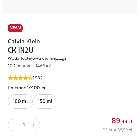
MEGA!
Calvin Klein
CK IN2U
Woda toaletowa dla mężczyzn
100 ml
nr kat.
146842
(
89
)
Pojemność
:
100 ml
100 ml
150 ml
89
,99
zł
100 ml = 89,99 zł