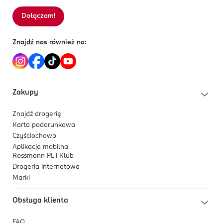
Dołączam!
Sortowanie wg
data: od najnowszej
Znajdź nas również na:
Zakupy
Znajdź drogerię
Karta podarunkowa
Czyściochowo
Aplikacja mobilna
Rossmann PL i Klub
Drogeria internetowa
Marki
Obsługa klienta
FAQ