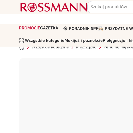
PROMOCJE
GAZETKA
☀️ PORADNIK SPF
🧑🏻‍🍳 PRZYDATNE
Wszystkie kategorie
Makijaż i paznokcie
Pielęgnacja i h
Wszystkie kategorie
Mężczyzna
Perfumy męski