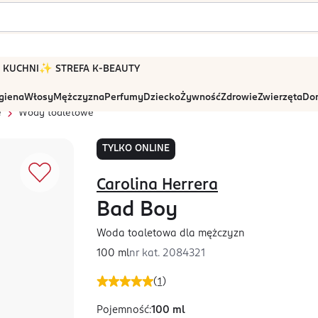
 W KUCHNI
✨ STREFA K-BEAUTY
igiena
Włosy
Mężczyzna
Perfumy
Dziecko
Żywność
Zdrowie
Zwierzęta
Dom
e
Wody toaletowe
TYLKO ONLINE
Carolina Herrera
Bad Boy
Woda toaletowa dla mężczyzn
100 ml
nr kat.
2084321
(
1
)
Pojemność
:
100 ml