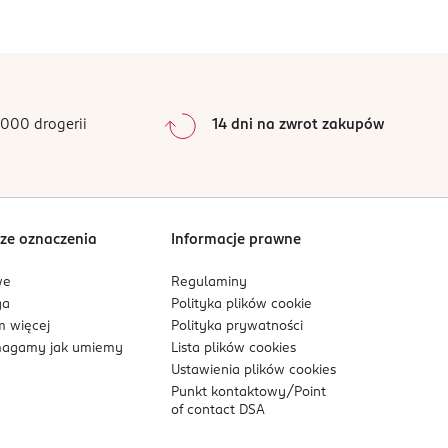
0
%
0
%
0
%
0
%
000 drogerii
14 dni na zwrot zakupów
0
%
Sortowanie wg
data: od najnowszej
ze oznaczenia
Informacje prawne
we
Regulaminy
ga
Polityka plików
cookie
 więcej
Polityka prywatności
agamy jak umiemy
Lista plików
cookies
Ustawienia plików
cookies
Punkt kontaktowy/
Point
of contact DSA