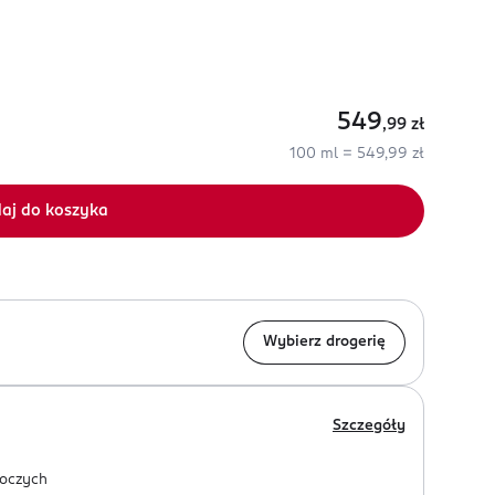
549
,99
zł
100 ml = 549,99 zł
aj do koszyka
Wybierz drogerię
Szczegóły
oczych