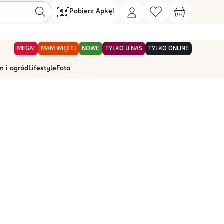
Pobierz Apkę!
MEGA!
MAM WIĘCEJ
NOWE
TYLKO U NAS
TYLKO ONLINE
 i ogród
Lifestyle
Foto