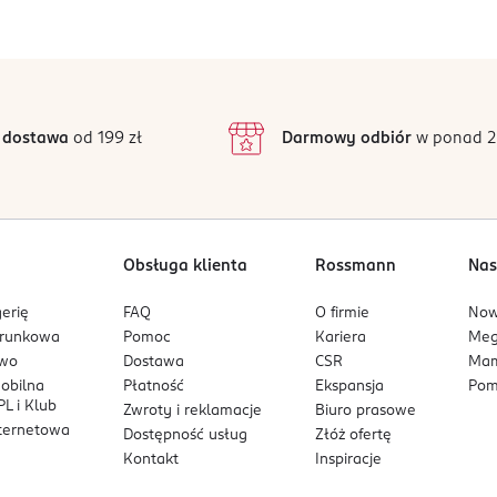
Jak działają opinie?
5
5
/5
4
3
1 opinii
 podstawie
inie są zweryfikowane zakupem.
2
 dostawa
od 199 zł
Darmowy odbiór
w ponad 2
1
Obsługa klienta
Rossmann
Nas
erię
FAQ
O firmie
No
arunkowa
Pomoc
Kariera
Me
owo
Dostawa
CSR
Mam
mobilna
Płatność
Ekspansja
Pom
L i Klub
Zwroty i reklamacje
Biuro prasowe
nternetowa
Dostępność usług
Złóż ofertę
Kontakt
Inspiracje