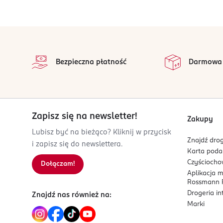
Kod EAN
8 411061 099728
stopka
na
Wszystkie op
Bezpieczna płatność
Darmowa
Zapisz się na newsletter!
Zakupy
Lubisz być na bieżąco? Kliknij w przycisk
Znajdź drog
i zapisz się do newslettera.
Karta pod
Czyścioch
Dołączam!
Aplikacja 
Rossmann P
Drogeria i
Znajdź nas również na:
Marki