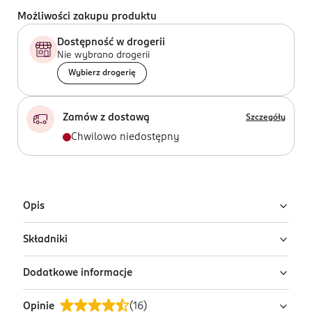
Możliwości zakupu produktu
Dostępność w drogerii
Nie wybrano drogerii
Wybierz drogerię
Zamów z dostawą
Szczegóły
Chwilowo niedostępny
Opis
Składniki
Woda toaletowa dla mężczyzn Guess
Seductive Homme Blue
Dodatkowe informacje
Ingredients: Alcohol Denat., Aqua/Water/Eau,
Męska woda toaletowa Guess Seductive Homme Blue
Parfum/Fragrance, Ethylhexyl Methoxycinnamate,
to świeża, zmysłowa kompozycja inspirowana morską
Opinie
(
16
)
Benzophenone-3, Ethylhexyl Salicylate, Butyl
OSTRZEŻENIA DOTYCZĄCE BEZPIECZEŃSTWA