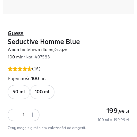
Guess
Seductive Homme Blue
Woda toaletowa dla mężczyzn
100 ml
nr kat.
407583
(
16
)
Pojemność
:
100 ml
50 ml
100 ml
199
,99
zł
100 ml = 199,99 zł
Ceny mogą się różnić w zależności od drogerii.