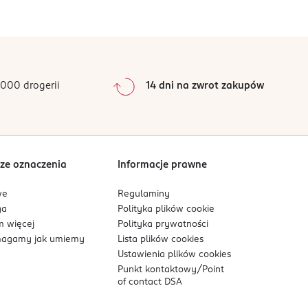
reśla innowacyjny charakter zapachu. Phantom
0
%
umiarstwem.
0
%
0
%
0
%
000 drogerii
14 dni na zwrot zakupów
0
%
Sortowanie wg
data: od najnowszej
ze oznaczenia
Informacje prawne
we
Regulaminy
ga
Polityka plików
cookie
 więcej
Polityka prywatności
agamy jak umiemy
Lista plików
cookies
Ustawienia plików
cookies
Punkt kontaktowy/
Point
of contact DSA