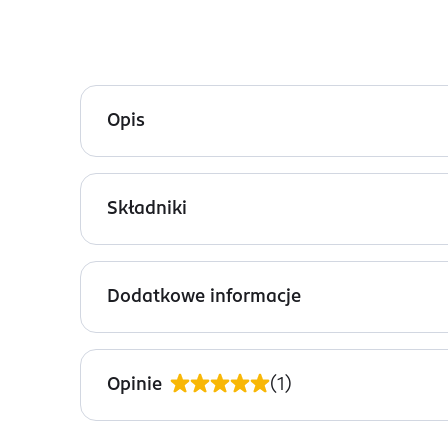
Opis
Paco Rabanne Phantom to rewolucyjna woda toal
innowacyjności z klasyką w świecie mody i perfu
Składniki
wolność. Ten oryginalny zapach jest idealny dla
Alcohol Denat., Parfum (Fragrance), Aqua (Water),
Nuty zapachowe
Geraniol, Benzyl Alcohol, CI 60730 (Ext. Violet 2).
Dodatkowe informacje
Nuty głowy:
cytryna, lawenda
Nuty serca:
drzewo jabłoni, dym
PRZYGOTOWANIE I STOSOWANIE
Nuty bazy:
wanilia, paczula, wetiwer
Spryskaj skórę po wewnętrznej stronie nadgarstkó
Opinie
(
1
)
Stworzony przez zespół wybitnych perfumiarzy, 
OSTRZEŻENIA DOTYCZĄCE BEZPIECZEŃSTWA
cytryny i lawendy, które przechodzą w złożone se
Produkt łatwopalny.
wetiweru zapewnia głębię, ciepło i trwałość, two