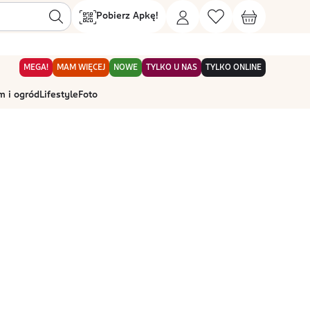
Pobierz Apkę!
MEGA!
MAM WIĘCEJ
NOWE
TYLKO U NAS
TYLKO ONLINE
 i ogród
Lifestyle
Foto