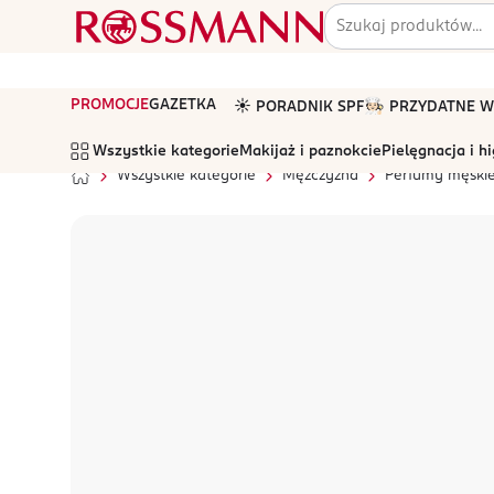
PROMOCJE
GAZETKA
☀️ PORADNIK SPF
🧑🏻‍🍳 PRZYDATNE
Wszystkie kategorie
Makijaż i paznokcie
Pielęgnacja i h
Wszystkie kategorie
Mężczyzna
Perfumy męski