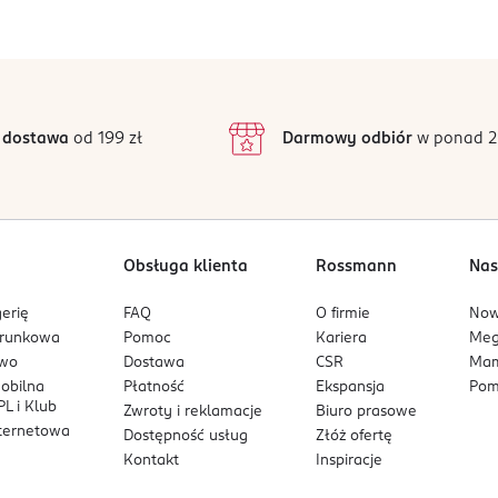
Jak działają opinie?
lko przyciąga uwagę swoim unikalnym designem, ale również podk
5
5
/5
ieło sztuki, które łączy w sobie zaawansowane technologie z perf
4
3
1 opinii
 podstawie
inie są zweryfikowane zakupem.
2
 dostawa
od 199 zł
Darmowy odbiór
w ponad 2
1
Obsługa klienta
Rossmann
Nas
erię
FAQ
O firmie
No
arunkowa
Pomoc
Kariera
Me
owo
Dostawa
CSR
Mam
mobilna
Płatność
Ekspansja
Pom
L i Klub
Zwroty i reklamacje
Biuro prasowe
nternetowa
Dostępność usług
Złóż ofertę
Kontakt
Inspiracje