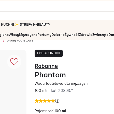
 W KUCHNI
✨ STREFA K-BEAUTY
igiena
Włosy
Mężczyzna
Perfumy
Dziecko
Żywność
Zdrowie
Zwierzęta
Dom
e
Wody toaletowe
TYLKO ONLINE
Rabanne
Phantom
Woda toaletowa dla mężczyzn
100 ml
nr kat.
2080371
(
1
)
Pojemność
:
100 ml