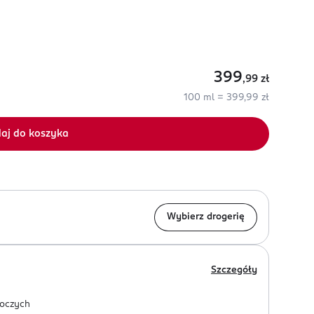
399
,99
zł
100 ml = 399,99 zł
aj do koszyka
Wybierz drogerię
Szczegóły
oczych