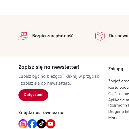
PRODUCENT/PODMIOT ODPOWIEDZIALNY
Futurystyczny flakon w kształcie robota nie ty
ROSSMANN SDP SP. z o.o.
jest więcej niż perfumami – to technologiczne dz
stopka
św. Teresy 109
na
91-222 Łódź
Wszystkie op
Bezpieczna płatność
Darmowa
Kod EAN
3 349668 582297
Zapisz się na newsletter!
Zakupy
Lubisz być na bieżąco? Kliknij w przycisk
Znajdź drog
i zapisz się do newslettera.
Karta pod
Czyścioch
Dołączam!
Aplikacja 
Rossmann P
Drogeria i
Znajdź nas również na:
Marki