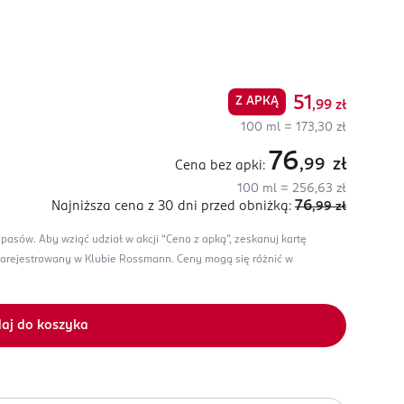
51
Z APKĄ
,99
zł
100 ml = 173,30 zł
76
,99
zł
Cena bez apki:
100 ml = 256,63 zł
76
Najniższa cena z 30 dni
przed obniżką:
,99
zł
apasów.
Aby wziąć udział w akcji “Cena z apką”, zeskanuj kartę
zarejestrowany w Klubie Rossmann.
Ceny mogą się różnić w
aj do koszyka