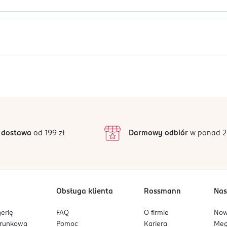
w, na szyi i za uszami.
o na oczy. Łatwopalna ciecz.
Jak działają opinie?
5
4,7
/5
4
3
28 opinii
podstawie
inie są zweryfikowane zakupem.
2
 dostawa
od 199 zł
Darmowy odbiór
w ponad 2
1
Obsługa klienta
Rossmann
Nas
erię
FAQ
O firmie
No
arunkowa
Pomoc
Kariera
Me