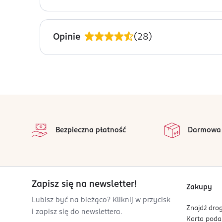
Nuty serca: piżmo, wanilia
PRZYGOTOWANIE I STOSOWANIE
Nuty bazy: konwalia, brzoskwinia
Spryskaj skórę po wewnętrznej stronie nadgarstkó
Opinie
(
28
)
OSTRZEŻENIA DOTYCZĄCE BEZPIECZEŃSTWA
Produkt do użytku zewnętrznego. Działa drażniąc
OSOBA/PODMIOT ODPOWIEDZIALNY
Maurer+Wirtz
stopka
Zweifaller Str. 120
na 
D-52220 Stolberg
Wszystkie op
Bezpieczna płatność
Darmowa
Kod EAN
4 011700 603183
Zapisz się na newsletter!
Zakupy
Lubisz być na bieżąco? Kliknij w przycisk
Znajdź drog
i zapisz się do newslettera.
Karta pod