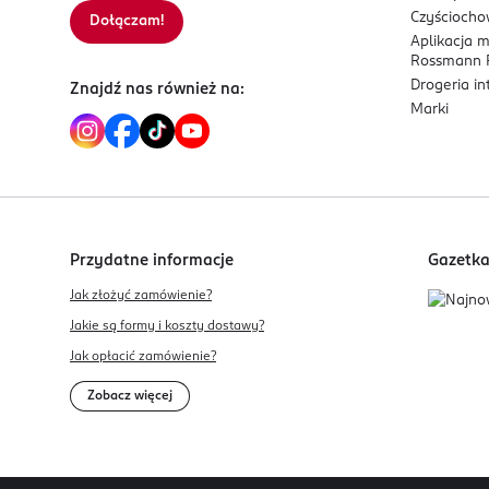
Czyścioch
Dołączam!
Aplikacja 
Rossmann P
Drogeria i
Znajdź nas również na:
Marki
Przydatne informacje
Gazetk
Jak złożyć zamówienie?
Jakie są formy i koszty dostawy?
Jak opłacić zamówienie?
Zobacz więcej