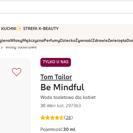
 W KUCHNI
✨ STREFA K-BEAUTY
igiena
Włosy
Mężczyzna
Perfumy
Dziecko
Żywność
Zdrowie
Zwierzęta
Dom
Wody toaletowe
TYLKO U NAS
Tom Tailor
Be Mindful
Woda toaletowa dla kobiet
30 ml
nr kat.
297363
(
28
)
Pojemność
:
30 ml