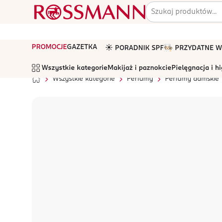
PROMOCJE
GAZETKA
☀️ PORADNIK SPF
🧑🏻‍🍳 PRZYDATNE
Wszystkie kategorie
Makijaż i paznokcie
Pielęgnacja i h
Wszystkie kategorie
Perfumy
Perfumy damskie