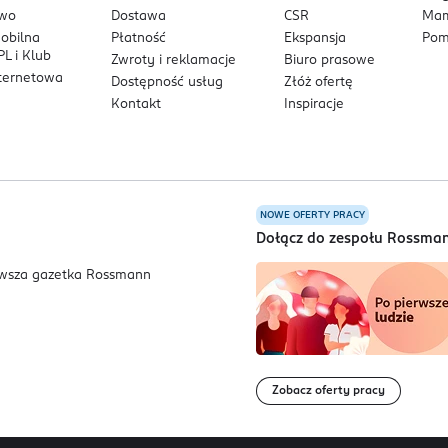
owo
Dostawa
CSR
Mam
mobilna
Płatność
Ekspansja
Pom
L i Klub
Zwroty i reklamacje
Biuro prasowe
nternetowa
Dostępność usług
Złóż ofertę
Kontakt
Inspiracje
NOWE OFERTY PRACY
a
Dołącz do zespołu Rossma
Zobacz oferty pracy