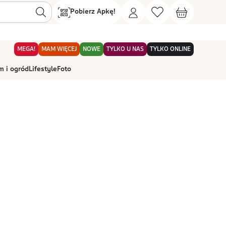
Pobierz Apkę!
MEGA!
MAM WIĘCEJ
NOWE
TYLKO U NAS
TYLKO ONLINE
 i ogród
Lifestyle
Foto