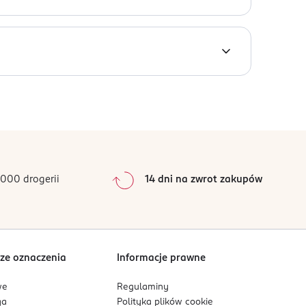
0
%
0
%
0
%
0
%
000 drogerii
14 dni na zwrot zakupów
0
%
Sortowanie wg
data: od najnowszej
ze oznaczenia
Informacje prawne
we
Regulaminy
ga
Polityka plików
cookie