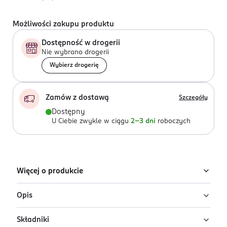
Możliwości zakupu produktu
Dostępność w drogerii
Nie wybrano drogerii
Wybierz drogerię
Zamów z dostawą
Szczegóły
Dostępny
U Ciebie zwykle w ciągu
2-3 dni
roboczych
Więcej o produkcie
Opis
Składniki
Tom Tailor Be Mindful Woman to kwiatowo-owocowa