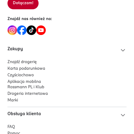
Dołączam!
Sortowanie wg
data: od najnowszej
Znajdź nas również na:
Zakupy
Znajdź drogerię
Karta podarunkowa
Czyściochowo
Aplikacja mobilna
Rossmann PL i Klub
Drogeria internetowa
Marki
Obsługa klienta
FAQ
Pomoc