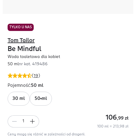
TYLKO U NAS
Tom Tailor
Be Mindful
Woda toaletowa dla kobiet
50 ml
nr kat.
419486
(
19
)
Pojemność
:
50 ml
30 ml
50 ml
106
,99
zł
100 ml = 213,98 zł
Ceny mogą się różnić w zależności od drogerii.