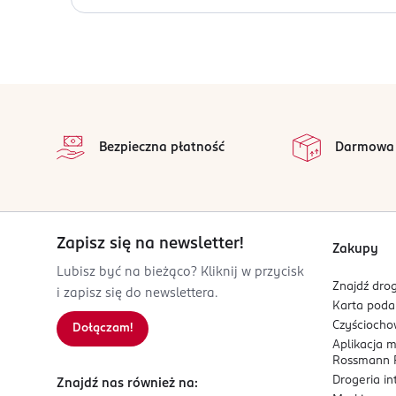
for Him i pozwól sobie na chwilę wolności i kreaty
OSTRZEŻENIA DOTYCZĄCE BEZPIECZEŃSTWA
Produkt do użytku zewnętrznego. Działa drażniąc
OSOBA/PODMIOT ODPOWIEDZIALNY
MAEURER & WIRTZ GmbH & Co. KG
stopka
Zweifaller Str. 120
na 
52224
Wszystkie op
Bezpieczna płatność
Darmowa
Stolberg
info@m-w.de
004924028901
DE-Niemcy
Zapisz się na newsletter!
Kod EAN
Zakupy
4 011700 603039
Lubisz być na bieżąco? Kliknij w przycisk
Znajdź drog
i zapisz się do newslettera.
Karta pod
Czyścioch
Dołączam!
Aplikacja 
Rossmann P
Drogeria i
Znajdź nas również na: