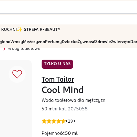
 W KUCHNI
✨ STREFA K-BEAUTY
igiena
Włosy
Mężczyzna
Perfumy
Dziecko
Żywność
Zdrowie
Zwierzęta
Dom
e
Wody toaletowe
TYLKO U NAS
Tom Tailor
Cool Mind
Woda toaletowa dla mężczyzn
50 ml
nr kat.
2075058
(
29
)
Pojemność
:
50 ml