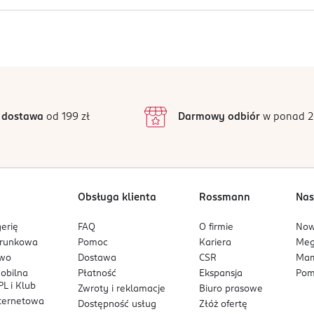
wności, gdziekolwiek jesteś.
o na oczy. Łatwopalna ciecz.
Jak działają opinie?
5
4,8
/5
4
3
29 opinii
podstawie
inie są zweryfikowane zakupem.
2
 dostawa
od 199 zł
Darmowy odbiór
w ponad 2
1
Obsługa klienta
Rossmann
Nas
erię
FAQ
O firmie
No
arunkowa
Pomoc
Kariera
Me
owo
Dostawa
CSR
Mam
mobilna
Płatność
Ekspansja
Pom
L i Klub
Zwroty i reklamacje
Biuro prasowe
nternetowa
Dostępność usług
Złóż ofertę