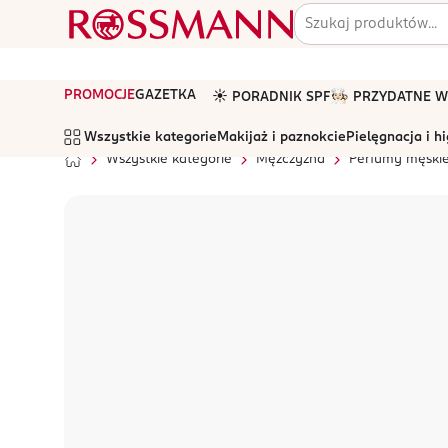
PROMOCJE
GAZETKA
☀️ PORADNIK SPF
🧑🏻‍🍳 PRZYDATNE
Wszystkie kategorie
Makijaż i paznokcie
Pielęgnacja i h
Wszystkie kategorie
Mężczyzna
Perfumy męski