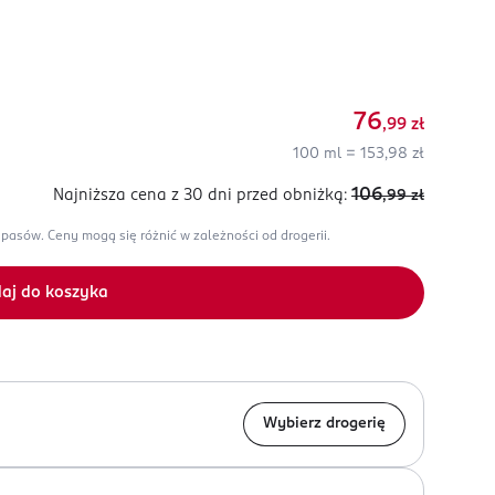
76
,99
zł
100 ml = 153,98 zł
106
Najniższa cena z 30 dni
przed obniżką:
,99
zł
apasów.
Ceny mogą się różnić w zależności od drogerii.
aj do koszyka
Wybierz drogerię