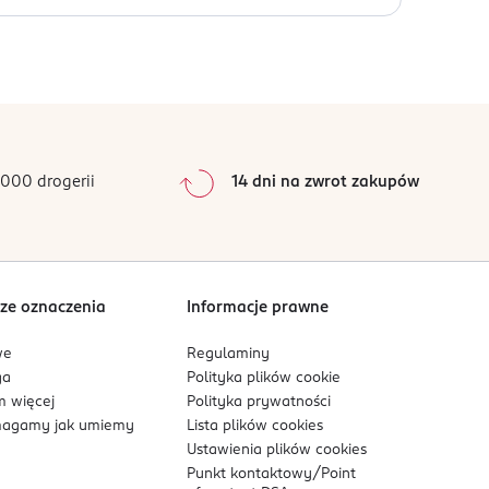
0
%
0
%
0
%
0
%
000 drogerii
14 dni na zwrot zakupów
0
%
Sortowanie wg
data: od najnowszej
ze oznaczenia
Informacje prawne
we
Regulaminy
ga
Polityka plików
cookie
 więcej
Polityka prywatności
agamy jak umiemy
Lista plików
cookies
Ustawienia plików
cookies
Punkt kontaktowy/
Point