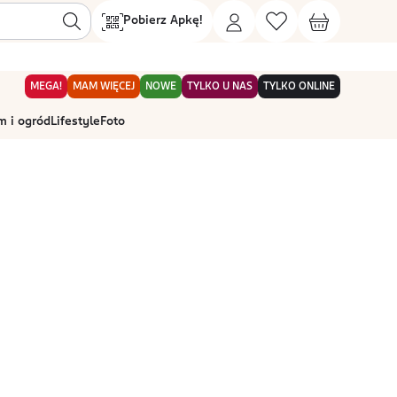
Pobierz Apkę!
MEGA!
MAM WIĘCEJ
NOWE
TYLKO U NAS
TYLKO ONLINE
 i ogród
Lifestyle
Foto