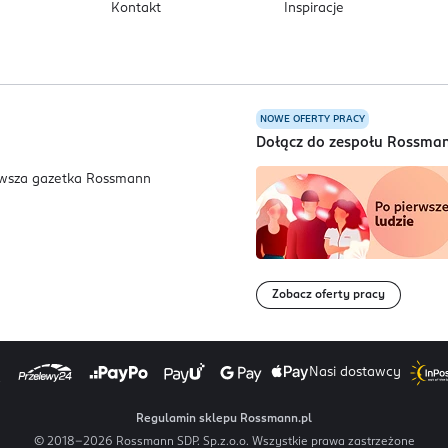
Kontakt
Inspiracje
NOWE OFERTY PRACY
a
Dołącz do zespołu Rossma
Zobacz oferty pracy
Nasi dostawcy
Regulamin sklepu Rossmann.pl
© 2018-
2026
Rossmann SDP. Sp.z.o.o. Wszystkie prawa zastrzeżone